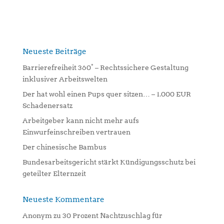
l
t
e
r
n
Neueste Beiträge
a
Barrierefreiheit 360° – Rechtssichere Gestaltung
t
inklusiver Arbeitswelten
i
Der hat wohl einen Pups quer sitzen… – 1.000 EUR
v
Schadenersatz
e
:
Arbeitgeber kann nicht mehr aufs
Einwurfeinschreiben vertrauen
Der chinesische Bambus
Bundesarbeitsgericht stärkt Kündigungsschutz bei
geteilter Elternzeit
Neueste Kommentare
Anonym
zu
30 Prozent Nachtzuschlag für