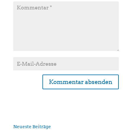
A
l
t
e
r
n
Neueste Beiträge