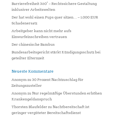
a
Barrierefreiheit 360° – Rechtssichere Gestaltung
t
inklusiver Arbeitswelten
i
Der hat wohl einen Pups quer sitzen… – 1.000 EUR
v
Schadenersatz
e
:
Arbeitgeber kann nicht mehr aufs
Einwurfeinschreiben vertrauen
Der chinesische Bambus
Bundesarbeitsgericht stärkt Kündigungsschutz bei
geteilter Elternzeit
Neueste Kommentare
Anonym
zu
30 Prozent Nachtzuschlag für
Zeitungszusteller
Anonym
zu
Nur regelmäßige Überstunden erhöhen
Krankengeldanspruch
Thorsten Blaufelder
zu
Nachtbereitschaft ist
geringer vergüteter Bereitschaftsdienst