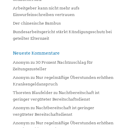
e
:
Arbeitgeber kann nicht mehr aufs
Einwurfeinschreiben vertrauen
Der chinesische Bambus
Bundesarbeitsgericht stärkt Kündigungsschutz bei
geteilter Elternzeit
Neueste Kommentare
Anonym
zu
30 Prozent Nachtzuschlag für
Zeitungszusteller
Anonym
zu
Nur regelmäßige Überstunden erhöhen
Krankengeldanspruch
Thorsten Blaufelder
zu
Nachtbereitschaft ist
geringer vergüteter Bereitschaftsdienst
Anonym
zu
Nachtbereitschaft ist geringer
vergüteter Bereitschaftsdienst
Anonym
zu
Nur regelmäßige Überstunden erhöhen