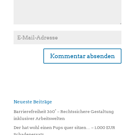
A
l
t
e
r
n
Neueste Beiträge
a
Barrierefreiheit 360° – Rechtssichere Gestaltung
t
inklusiver Arbeitswelten
i
Der hat wohl einen Pups quer sitzen… – 1.000 EUR
v
Schadenersatz