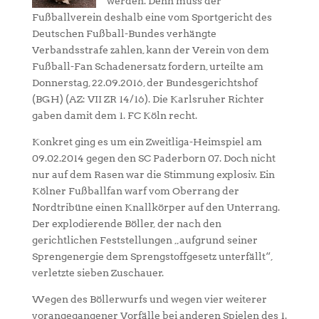
werden. Denn muss der
Fußballverein deshalb eine vom Sportgericht des
Deutschen Fußball-Bundes verhängte
Verbandsstrafe zahlen, kann der Verein von dem
Fußball-Fan Schadenersatz fordern, urteilte am
Donnerstag, 22.09.2016, der Bundesgerichtshof
(BGH) (AZ: VII ZR 14/16). Die Karlsruher Richter
gaben damit dem 1. FC Köln recht.
Konkret ging es um ein Zweitliga-Heimspiel am
09.02.2014 gegen den SC Paderborn 07. Doch nicht
nur auf dem Rasen war die Stimmung explosiv. Ein
Kölner Fußballfan warf vom Oberrang der
Nordtribüne einen Knallkörper auf den Unterrang.
Der explodierende Böller, der nach den
gerichtlichen Feststellungen „aufgrund seiner
Sprengenergie dem Sprengstoffgesetz unterfällt“,
verletzte sieben Zuschauer.
Wegen des Böllerwurfs und wegen vier weiterer
vorangegangener Vorfälle bei anderen Spielen des 1.