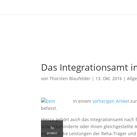
Das Integrationsamt 
von
Thorsten Blaufelder
|
13. Okt. 2016
|
Allg
In einem
vorherigen Artikel
zu
befasst.
Hierzu gehört auch das Integrationsamt nach § 
schwerbehinderte oder ihnen gleichgestellte 
To
ergänzen die Leistungen der Reha-Träger und
protect