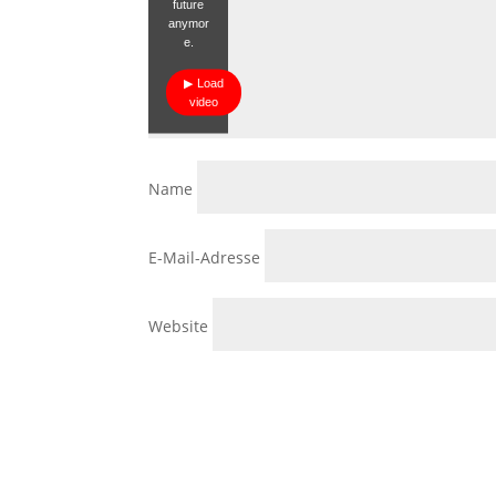
future
anymor
e.
Load
video
Name
E-Mail-Adresse
Website