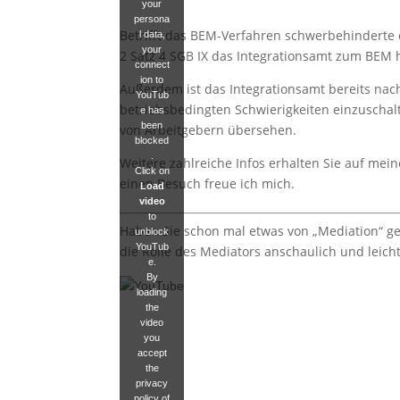
your
persona
Betrifft das BEM-Verfahren schwerbehinderte o
l data,
your
2 Satz 4 SGB IX das Integrationsamt zum BEM 
connect
ion to
Außerdem ist das Integrationsamt bereits nach
YouTub
betriebsbedingten Schwierigkeiten einzuschalt
e has
been
von Arbeitgebern übersehen.
blocked
.
Weitere zahlreiche Infos erhalten Sie auf me
Click on
einen Besuch freue ich mich.
Load
video
to
Haben Sie schon mal etwas von „Mediation“ geh
unblock
YouTub
die Rolle des Mediators anschaulich und leich
e.
By
loading
the
video
you
accept
the
privacy
policy of