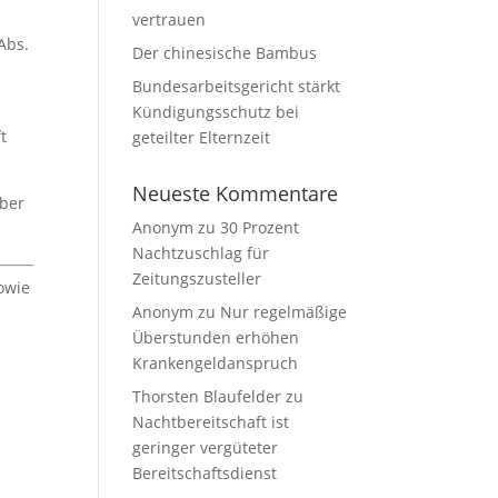
vertrauen
Abs.
Der chinesische Bambus
Bundesarbeitsgericht stärkt
Kündigungsschutz bei
t
geteilter Elternzeit
Neueste Kommentare
Über
Anonym
zu
30 Prozent
Nachtzuschlag für
Zeitungszusteller
owie
Anonym
zu
Nur regelmäßige
Überstunden erhöhen
Krankengeldanspruch
Thorsten Blaufelder
zu
Nachtbereitschaft ist
geringer vergüteter
Bereitschaftsdienst