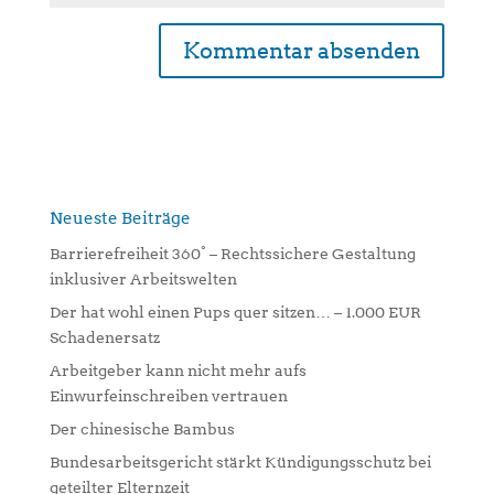
A
l
t
e
r
n
Neueste Beiträge
a
Barrierefreiheit 360° – Rechtssichere Gestaltung
t
inklusiver Arbeitswelten
i
Der hat wohl einen Pups quer sitzen… – 1.000 EUR
v
Schadenersatz
e
:
Arbeitgeber kann nicht mehr aufs
Einwurfeinschreiben vertrauen
Der chinesische Bambus
Bundesarbeitsgericht stärkt Kündigungsschutz bei
geteilter Elternzeit