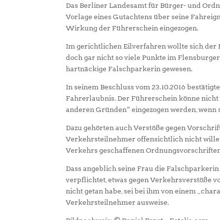
Das Berliner Landesamt für Bürger- und Ordn
Vorlage eines Gutachtens über seine Fahreignu
Wirkung der Führerschein eingezogen.
Im gerichtlichen Eilverfahren wollte sich de
doch gar nicht so viele Punkte im Flensburge
hartnäckige Falschparkerin gewesen.
In seinem Beschluss vom 23.10.2016 bestätigte
Fahrerlaubnis. Der Führerschein könne nicht
anderen Gründen“ eingezogen werden, wenn si
Dazu gehörten auch Verstöße gegen Vorschrift
Verkehrsteilnehmer offensichtlich nicht wille
Verkehrs geschaffenen Ordnungsvorschriften e
Dass angeblich seine Frau die Falschparkerin 
verpflichtet, etwas gegen Verkehrsverstöße v
nicht getan habe, sei bei ihm von einem „char
Verkehrsteilnehmer ausweise.