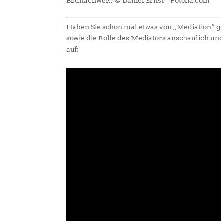
Bildnachweis: © Daniel Ernst – Fotolia.com
Haben Sie schon mal etwas von „Mediation“ ge
sowie die Rolle des Mediators anschaulich un
auf: