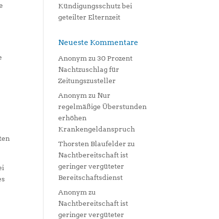
e
Kündigungsschutz bei
geteilter Elternzeit
Neueste Kommentare
e
Anonym
zu
30 Prozent
Nachtzuschlag für
Zeitungszusteller
Anonym
zu
Nur
regelmäßige Überstunden
erhöhen
Krankengeldanspruch
ten
Thorsten Blaufelder
zu
Nachtbereitschaft ist
geringer vergüteter
ei
Bereitschaftsdienst
es
Anonym
zu
Nachtbereitschaft ist
geringer vergüteter