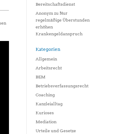
Bereitschaftsdienst
Anonym
zu
Nur
regelmäßige Überstunden
ssen
erhöhen
Krankengeldanspruch
Kategorien
Allgemein
Arbeitsrecht
BEM
Betriebsverfassungsrecht
Coaching
Kanzleialltag
Kurioses
Mediation
Urteile und Gesetze