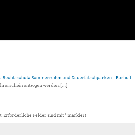
A, Rechtsschutz, Sommerreifen und Dauerfalschparken – Burhoff
hrerschein entzogen werden, […]
t.
Erforderliche Felder sind mit
*
markiert