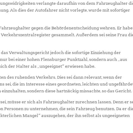
ungswidrigkeiten verlangte daraufhin von dem Fahrzeughalter di
ng. Als dies der Autofahrer nicht vorlegte, wurde mit sofortiger
r Fahrzeughalter gegen die Behördenentscheidung wehren. Er habe
r Verkehrszentralregister gesammelt. Außerdem sei seine Frau di
 das Verwaltungsgericht jedoch die sofortige Einziehung der
 nur bei einer hohen Flensburger Punktzahl, sondern auch „aus
ch der Halter als „ungeeignet“ erwiesen habe.
en des ruhenden Verkehrs. Dies sei dann relevant, wenn der
ns sei, die im Interesse eines geordneten, leichten und ungefährde
inzuhalten, sondern diese hartnäckig missachte, so das Gericht.
sei, müsse er sich als Fahrzeughalter zurechnen lassen. Denn er s
on Personen zu unternehmen, die sein Fahrzeug benutzen. Da er di
akterlichen Mangel“ auszugehen, der ihn selbst als ungeeigneten