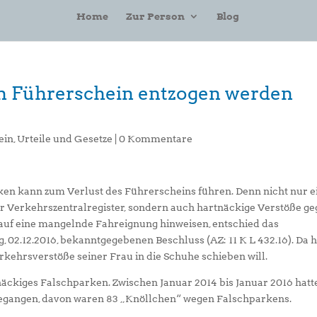
Home
Zur Person
Blog
n Führerschein entzogen werden
ein
,
Urteile und Gesetze
|
0 Kommentare
ken kann zum Verlust des Führerscheins führen. Denn nicht nur e
r Verkehrszentralregister, sondern auch hartnäckige Verstöße g
auf eine mangelnde Fahreignung hinweisen, entschied das
, 02.12.2016, bekanntgegebenen Beschluss (AZ: 11 K L 432.16). Da h
rkehrsverstöße seiner Frau in die Schuhe schieben will.
äckiges Falschparken. Zwischen Januar 2014 bis Januar 2016 hatt
egangen, davon waren 83 „Knöllchen“ wegen Falschparkens.