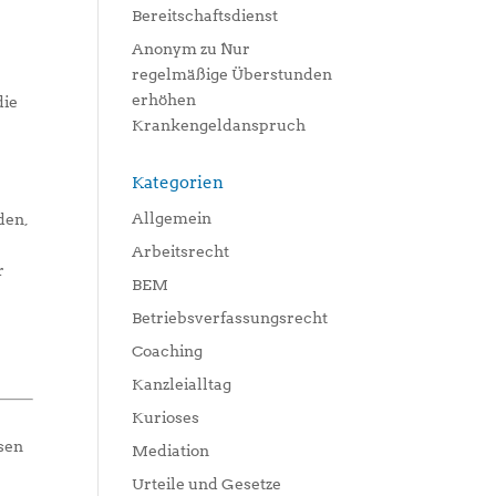
Bereitschaftsdienst
Anonym
zu
Nur
regelmäßige Überstunden
erhöhen
die
Krankengeldanspruch
Kategorien
Allgemein
den,
Arbeitsrecht
r
BEM
Betriebsverfassungsrecht
Coaching
Kanzleialltag
Kurioses
ssen
Mediation
Urteile und Gesetze