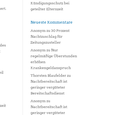
Kündigungsschutz bei
ert.
geteilter Elternzeit
Neueste Kommentare
e
Anonym
zu
30 Prozent
Nachtzuschlag für
Zeitungszusteller
ndes
Anonym
zu
Nur
t
regelmäßige Überstunden
erhöhen
Krankengeldanspruch
eil
Thorsten Blaufelder
zu
Nachtbereitschaft ist
geringer vergüteter
Bereitschaftsdienst
Anonym
zu
zeit
Nachtbereitschaft ist
geringer vergüteter