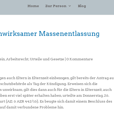
Home
Zur Person
Blog
i unwirksamer Massenentlassung
ein
,
Arbeitsrecht
,
Urteile und Gesetze
|
0 Kommentare
 auch Eltern in Elternzeit einbezogen, gilt bereits der Antrag au
schutzbehörde als Tag der Kündigung. Erweisen sich die
unwirksam, gilt dies dann auch für die Eltern in Elternzeit, auch
en erst viel später erhalten haben, urteilte am Donnerstag, 26.
furt (AZ: 6 AZR 442/16). Es beugte sich damit einem Beschluss des
s auf damit verbundene Probleme hin.