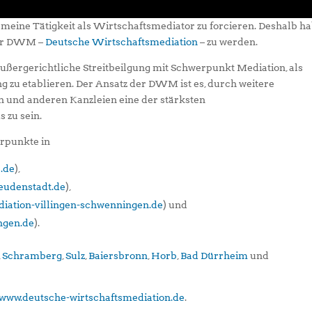
meine Tätigkeit als Wirtschaftsmediator zu forcieren. Deshalb h
der DWM –
Deutsche Wirtschaftsmediation
– zu werden.
ußergerichtliche Streitbeilgung mit Schwerpunkt Mediation, als
g zu etablieren. Der Ansatz der DWM ist es, durch weitere
und anderen Kanzleien eine der stärksten
 zu sein.
rpunkte in
.de
),
eudenstadt.de
),
iation-villingen-schwenningen.de
) und
ngen.de
).
,
Schramberg
,
Sulz
,
Baiersbronn
,
Horb
,
Bad Dürrheim
und
www.deutsche-wirtschaftsmediation.de
.