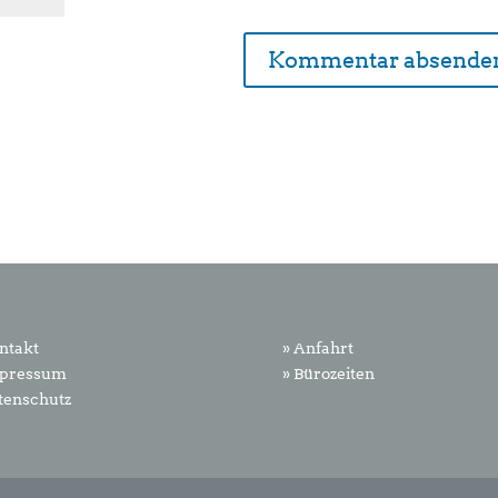
ntakt
» Anfahrt
mpressum
» Bürozeiten
tenschutz