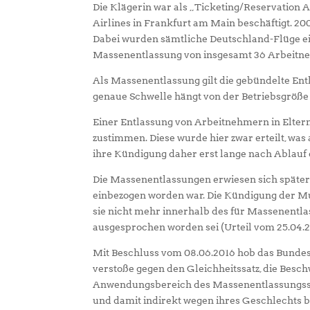
Die Klägerin war als „Ticketing/Reservation 
Airlines in Frankfurt am Main beschäftigt. 20
Dabei wurden sämtliche Deutschland-Flüge eing
Massenentlassung von insgesamt 36 Arbeitn
Als Massenentlassung gilt die gebündelte Ent
genaue Schwelle hängt von der Betriebsgröße
Einer Entlassung von Arbeitnehmern in Eltern
zustimmen. Diese wurde hier zwar erteilt, was
ihre Kündigung daher erst lange nach Ablauf 
Die Massenentlassungen erwiesen sich später
einbezogen worden war. Die Kündigung der Mut
sie nicht mehr innerhalb des für Massenent
ausgesprochen worden sei (Urteil vom 25.04.20
Mit Beschluss vom 08.06.2016 hob das Bundesv
verstoße gegen den Gleichheitssatz, die Bes
Anwendungsbereich des Massenentlassungsschu
und damit indirekt wegen ihres Geschlechts b