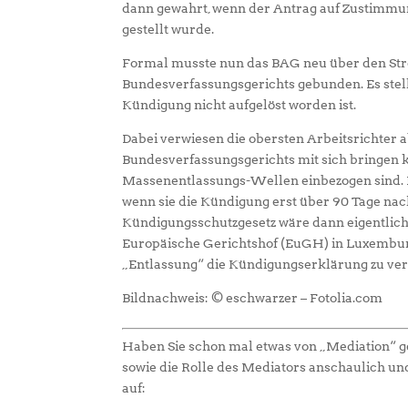
dann gewahrt, wenn der Antrag auf Zustimmu
gestellt wurde.
Formal musste nun das BAG neu über den Strei
Bundesverfassungsgerichts gebunden. Es stellt
Kündigung nicht aufgelöst worden ist.
Dabei verwiesen die obersten Arbeitsrichter a
Bundesverfassungsgerichts mit sich bringen k
Massenentlassungs-Wellen einbezogen sind. D
wenn sie die Kündigung erst über 90 Tage na
Kündigungsschutzgesetz wäre dann eigentlic
Europäische Gerichtshof (EuGH) in Luxemburg
„Entlassung“ die Kündigungserklärung zu vers
Bildnachweis: © eschwarzer – Fotolia.com
Haben Sie schon mal etwas von „Mediation“ ge
sowie die Rolle des Mediators anschaulich un
auf: