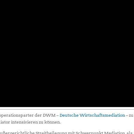
Kooperationsparter der DWM –
Deutsche Wirtschaftsmediation
– zu
iator intensivieren zu können.
ußergerichtliche Streitbeilegung mit Schwerpunkt Mediation, als