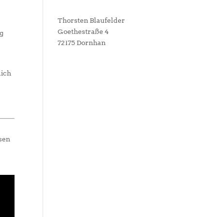
Thorsten Blaufelder
Goethestraße 4
ng
72175 Dornhan
lich
ssen