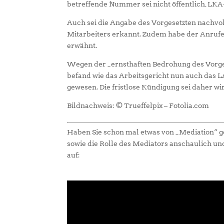
betreffende Nummer sei nicht öffentlich, LKA
Auch sei die Angabe des Vorgesetzten nachvol
Mitarbeiters erkannt. Zudem habe der Anrufe
erwähnt.
Wegen der „ernsthaften Bedrohung des Vorge
befand wie das Arbeitsgericht nun auch das L
gewesen. Die fristlose Kündigung sei daher w
Bildnachweis: © Trueffelpix – Fotolia.com
Haben Sie schon mal etwas von „Mediation“ ge
sowie die Rolle des Mediators anschaulich un
auf: