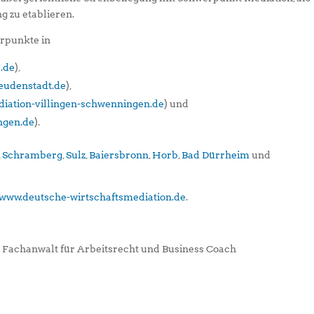
g zu etablieren.
rpunkte in
.de
),
eudenstadt.de
),
iation-villingen-schwenningen.de
) und
ngen.de
).
,
Schramberg
,
Sulz
,
Baiersbronn
,
Horb
,
Bad Dürrheim
und
www.deutsche-wirtschaftsmediation.de
.
, Fachanwalt für Arbeitsrecht und Business Coach