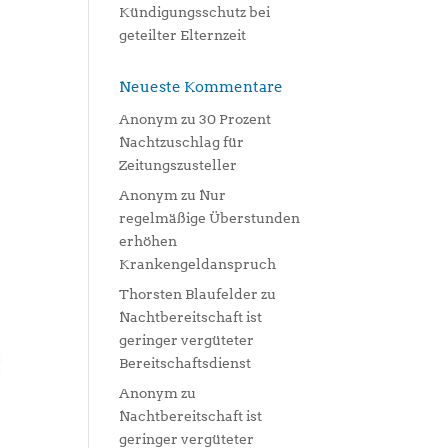
Kündigungsschutz bei
geteilter Elternzeit
Neueste Kommentare
Anonym
zu
30 Prozent
Nachtzuschlag für
Zeitungszusteller
Anonym
zu
Nur
regelmäßige Überstunden
erhöhen
Krankengeldanspruch
Thorsten Blaufelder
zu
Nachtbereitschaft ist
geringer vergüteter
Bereitschaftsdienst
Anonym
zu
Nachtbereitschaft ist
geringer vergüteter