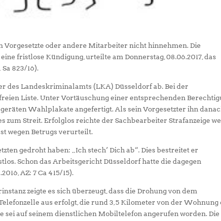
 Vorgesetzte oder andere Mitarbeiter nicht hinnehmen. Die
eine fristlose Kündigung, urteilte am Donnerstag, 08.06.2017, das
 Sa 823/16).
er des Landeskriminalamts (LKA) Düsseldorf ab. Bei der
 freien Liste. Unter Vortäuschung einer entsprechenden Berechti
ergeräten Wahlplakate angefertigt. Als sein Vorgesetzter ihn danac
es zum Streit. Erfolglos reichte der Sachbearbeiter Strafanzeige w
st wegen Betrugs verurteilt.
zten gedroht haben: „Ich stech’ Dich ab“. Dies bestreitet er
tlos. Schon das Arbeitsgericht Düsseldorf hatte die dagegen
2016, AZ: 7 Ca 415/15).
instanz zeigte es sich überzeugt, dass die Drohung von dem
Telefonzelle aus erfolgt, die rund 3,5 Kilometer von der Wohnung
te sei auf seinem dienstlichen Mobiltelefon angerufen worden. Die