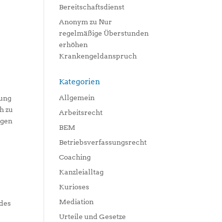
Bereitschaftsdienst
Anonym
zu
Nur
regelmäßige Überstunden
erhöhen
Krankengeldanspruch
Kategorien
Allgemein
gung
h zu
Arbeitsrecht
egen
BEM
Betriebsverfassungsrecht
Coaching
Kanzleialltag
Kurioses
Mediation
 des
Urteile und Gesetze