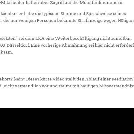
-Mitarbeiter hätten aber Zugriff auf die Mobilfunknummern.
lziehbar, er habe die typische Stimme und Sprechweise seines
r die nur wenigen Personen bekannte Strafanzeige wegen Nötigu
setzten“ sei dem LKA eine Weiterbeschäftigung nicht zumutbar,
AG Düsseldorf. Eine vorherige Abmahnung sei hier nicht erforder
irksam.
hört? Nein? Dieses kurze Video stellt den Ablauf einer Mediation
d leicht verständlich vor und räumt mit häufigen Missverständni