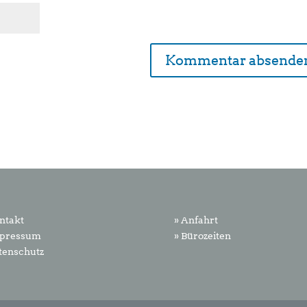
ntakt
» Anfahrt
mpressum
» Bürozeiten
tenschutz