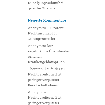
Kündigungsschutz bei
geteilter Elternzeit
Neueste Kommentare
Anonym
zu
30 Prozent
Nachtzuschlag für
Zeitungszusteller
Anonym
zu
Nur
regelmäßige Überstunden
erhöhen
Krankengeldanspruch
Thorsten Blaufelder
zu
Nachtbereitschaft ist
geringer vergüteter
Bereitschaftsdienst
Anonym
zu
Nachtbereitschaft ist
geringer vergüteter