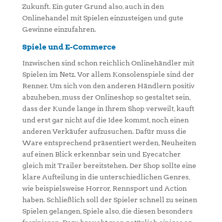
Zukunft. Ein guter Grund also, auch in den
Onlinehandel mit Spielen einzusteigen und gute
Gewinne einzufahren.
Spiele und E-Commerce
Inzwischen sind schon reichlich Onlinehändler mit
Spielen im Netz. Vor allem Konsolenspiele sind der
Renner. Um sich von den anderen Händlern positiv
abzuheben, muss der Onlineshop so gestaltet sein,
dass der Kunde lange in Ihrem Shop verweilt, kauft
und erst gar nicht auf die Idee kommt, noch einen
anderen Verkäufer aufzusuchen. Dafür muss die
Ware entsprechend präsentiert werden, Neuheiten
auf einen Blick erkennbar sein und Eyecatcher
gleich mit Trailer bereitstehen. Der Shop sollte eine
klare Aufteilung in die unterschiedlichen Genres,
wie beispielsweise Horror, Rennsport und Action
haben. Schließlich soll der Spieler schnell zu seinen
Spielen gelangen, Spiele also, die diesen besonders