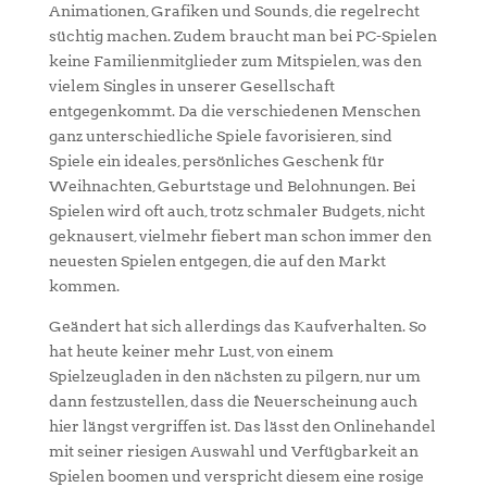
Animationen, Grafiken und Sounds, die regelrecht
süchtig machen. Zudem braucht man bei PC-Spielen
keine Familienmitglieder zum Mitspielen, was den
vielem Singles in unserer Gesellschaft
entgegenkommt. Da die verschiedenen Menschen
ganz unterschiedliche Spiele favorisieren, sind
Spiele ein ideales, persönliches Geschenk für
Weihnachten, Geburtstage und Belohnungen. Bei
Spielen wird oft auch, trotz schmaler Budgets, nicht
geknausert, vielmehr fiebert man schon immer den
neuesten Spielen entgegen, die auf den Markt
kommen.
Geändert hat sich allerdings das Kaufverhalten. So
hat heute keiner mehr Lust, von einem
Spielzeugladen in den nächsten zu pilgern, nur um
dann festzustellen, dass die Neuerscheinung auch
hier längst vergriffen ist. Das lässt den Onlinehandel
mit seiner riesigen Auswahl und Verfügbarkeit an
Spielen boomen und verspricht diesem eine rosige