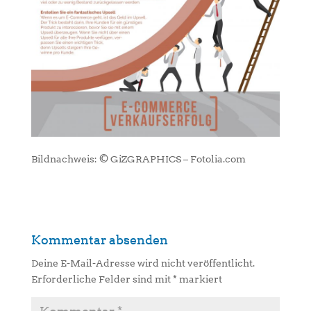
Bildnachweis: © GiZGRAPHICS – Fotolia.com
Kommentar absenden
Deine E-Mail-Adresse wird nicht veröffentlicht.
Erforderliche Felder sind mit
*
markiert