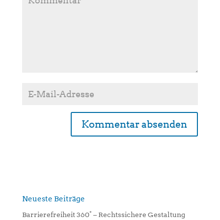
A
l
t
e
r
n
Neueste Beiträge
a
Barrierefreiheit 360° – Rechtssichere Gestaltung