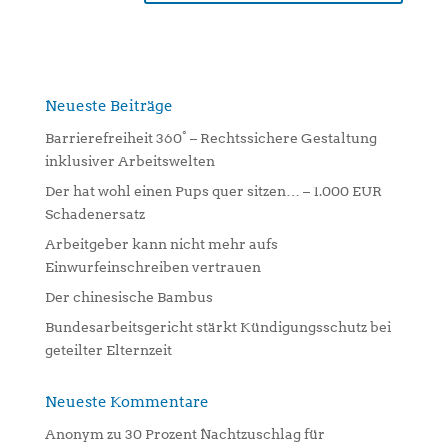
A
l
t
e
Neueste Beiträge
r
n
Barrierefreiheit 360° – Rechtssichere Gestaltung
a
inklusiver Arbeitswelten
t
Der hat wohl einen Pups quer sitzen… – 1.000 EUR
i
Schadenersatz
v
Arbeitgeber kann nicht mehr aufs
e
Einwurfeinschreiben vertrauen
:
Der chinesische Bambus
Bundesarbeitsgericht stärkt Kündigungsschutz bei
geteilter Elternzeit
Neueste Kommentare
Anonym
zu
30 Prozent Nachtzuschlag für