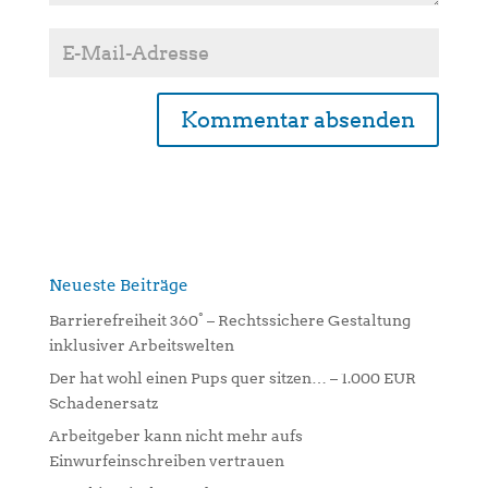
A
l
t
e
r
n
Neueste Beiträge
a
Barrierefreiheit 360° – Rechtssichere Gestaltung
t
inklusiver Arbeitswelten
i
Der hat wohl einen Pups quer sitzen… – 1.000 EUR
v
Schadenersatz
e
:
Arbeitgeber kann nicht mehr aufs
Einwurfeinschreiben vertrauen