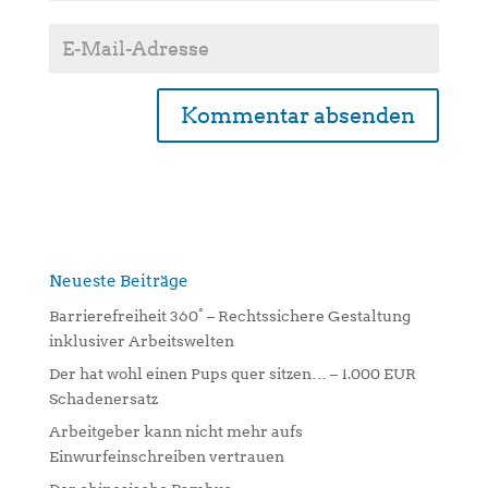
A
l
t
e
r
n
Neueste Beiträge
a
Barrierefreiheit 360° – Rechtssichere Gestaltung
t
inklusiver Arbeitswelten
i
Der hat wohl einen Pups quer sitzen… – 1.000 EUR
v
Schadenersatz
e
:
Arbeitgeber kann nicht mehr aufs
Einwurfeinschreiben vertrauen