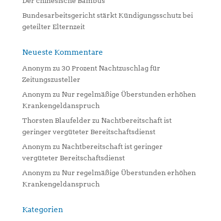
Der chinesische Bambus
Bundesarbeitsgericht stärkt Kündigungsschutz bei
geteilter Elternzeit
Neueste Kommentare
Anonym
zu
30 Prozent Nachtzuschlag für
Zeitungszusteller
Anonym
zu
Nur regelmäßige Überstunden erhöhen
Krankengeldanspruch
Thorsten Blaufelder
zu
Nachtbereitschaft ist
geringer vergüteter Bereitschaftsdienst
Anonym
zu
Nachtbereitschaft ist geringer
vergüteter Bereitschaftsdienst
Anonym
zu
Nur regelmäßige Überstunden erhöhen
Krankengeldanspruch
Kategorien