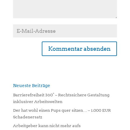
A
l
t
e
Neueste Beiträge
r
n
Barrierefreiheit 360° – Rechtssichere Gestaltung
a
inklusiver Arbeitswelten
t
Der hat wohl einen Pups quer sitzen… – 1.000 EUR
i
Schadenersatz
v
Arbeitgeber kann nicht mehr aufs
e