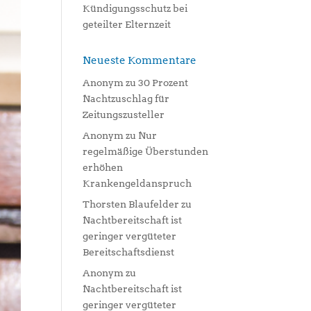
Kündigungsschutz bei
geteilter Elternzeit
Neueste Kommentare
Anonym
zu
30 Prozent
Nachtzuschlag für
Zeitungszusteller
Anonym
zu
Nur
regelmäßige Überstunden
erhöhen
Krankengeldanspruch
Thorsten Blaufelder
zu
Nachtbereitschaft ist
geringer vergüteter
Bereitschaftsdienst
Anonym
zu
Nachtbereitschaft ist
geringer vergüteter