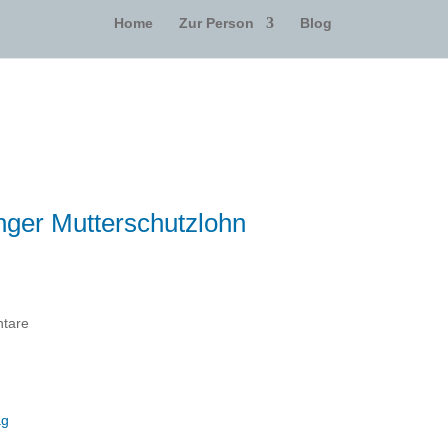
Home
Zur Person
Blog
nger Mutterschutzlohn
tare