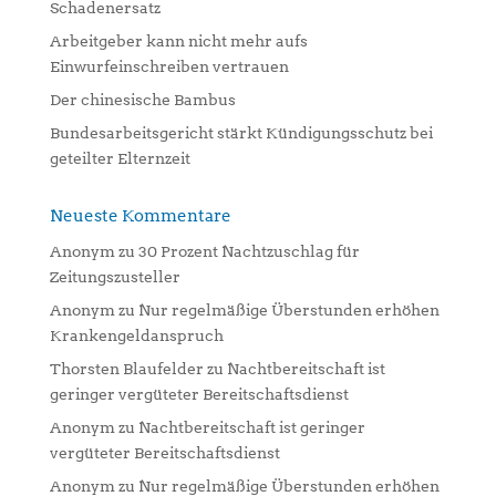
Schadenersatz
v
Arbeitgeber kann nicht mehr aufs
e
Einwurfeinschreiben vertrauen
:
Der chinesische Bambus
Bundesarbeitsgericht stärkt Kündigungsschutz bei
geteilter Elternzeit
Neueste Kommentare
Anonym
zu
30 Prozent Nachtzuschlag für
Zeitungszusteller
Anonym
zu
Nur regelmäßige Überstunden erhöhen
Krankengeldanspruch
Thorsten Blaufelder
zu
Nachtbereitschaft ist
geringer vergüteter Bereitschaftsdienst
Anonym
zu
Nachtbereitschaft ist geringer
vergüteter Bereitschaftsdienst
Anonym
zu
Nur regelmäßige Überstunden erhöhen