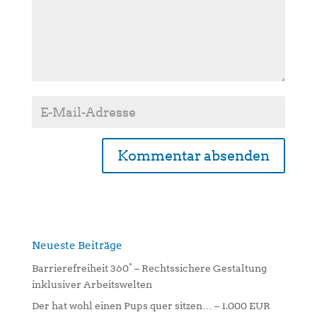
A
l
t
e
Neueste Beiträge
r
n
Barrierefreiheit 360° – Rechtssichere Gestaltung
a
inklusiver Arbeitswelten
t
Der hat wohl einen Pups quer sitzen… – 1.000 EUR
i