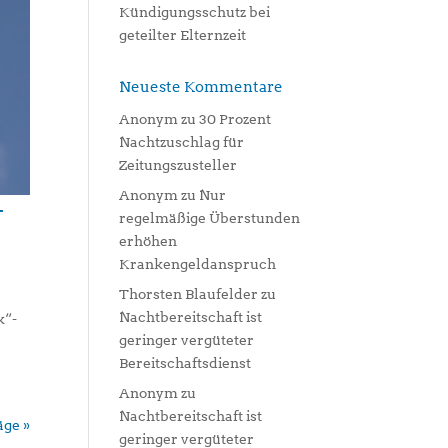
Kündigungsschutz bei
geteilter Elternzeit
Neueste Kommentare
Anonym
zu
30 Prozent
Nachtzuschlag für
Zeitungszusteller
Anonym
zu
Nur
-
regelmäßige Überstunden
erhöhen
Krankengeldanspruch
Thorsten Blaufelder
zu
Nachtbereitschaft ist
k“-
geringer vergüteter
Bereitschaftsdienst
Anonym
zu
Nachtbereitschaft ist
äge »
geringer vergüteter