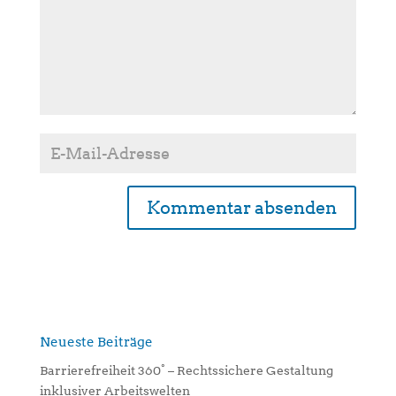
A
l
t
e
r
n
Neueste Beiträge
a
Barrierefreiheit 360° – Rechtssichere Gestaltung
t
inklusiver Arbeitswelten