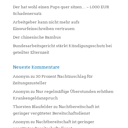
i
Der hat wohl einen Pups quer sitzen… – 1.000 EUR
v
Schadenersatz
e
:
Arbeitgeber kann nicht mehr aufs
Einwurfeinschreiben vertrauen
Der chinesische Bambus
Bundesarbeitsgericht stärkt Kündigungsschutz bei
geteilter Elternzeit
Neueste Kommentare
Anonym
zu
30 Prozent Nachtzuschlag für
Zeitungszusteller
Anonym
zu
Nur regelmäßige Überstunden erhöhen
Krankengeldanspruch
Thorsten Blaufelder
zu
Nachtbereitschaft ist
geringer vergüteter Bereitschaftsdienst
Anonym
zu
Nachtbereitschaft ist geringer