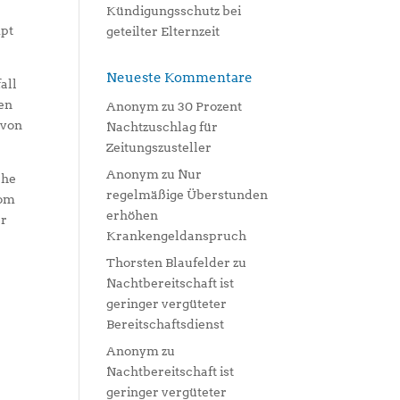
Kündigungsschutz bei
mpt
geteilter Elternzeit
Neueste Kommentare
all
hen
Anonym
zu
30 Prozent
 von
Nachtzuschlag für
Zeitungszusteller
Anonym
zu
Nur
ehe
regelmäßige Überstunden
vom
erhöhen
er
Krankengeldanspruch
Thorsten Blaufelder
zu
Nachtbereitschaft ist
geringer vergüteter
Bereitschaftsdienst
Anonym
zu
Nachtbereitschaft ist
geringer vergüteter