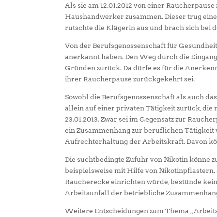
Als sie am 12.01.2012 von einer Raucherpause 
Haushandwerker zusammen. Dieser trug eine
rutschte die Klägerin aus und brach sich bei
Von der Berufsgenossenschaft für Gesundheits
anerkannt haben. Den Weg durch die Eingangs
Gründen zurück. Da dürfe es für die Anerkennu
ihrer Raucherpause zurückgekehrt sei.
Sowohl die Berufsgenossenschaft als auch das
allein auf einer privaten Tätigkeit zurück, die
23.01.2013. Zwar sei im Gegensatz zur Rauche
ein Zusammenhang zur beruflichen Tätigkeit 
Aufrechterhaltung der Arbeitskraft. Davon k
Die suchtbedingte Zufuhr von Nikotin könne
beispielsweise mit Hilfe von Nikotinpflaster
Raucherecke einrichten würde, bestünde kein
Arbeitsunfall der betriebliche Zusammenhang.
Weitere Entscheidungen zum Thema „Arbeits