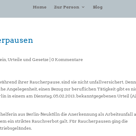
Home
Zur Person
Blog
erpausen
ein
,
Urteile und Gesetze
|
0 Kommentare
hrend ihrer Raucherpause, sind sie nicht unfallversichert. Denn
he Angelegenheit, einen Bezug zur beruflichen Tätigkeit gibt es ni
rlin in einem am Dienstag, 05.02.2013, bekanntgegebenen Urteil (AZ
gehelferin aus Berlin-Neukölln die Anerkennung als Arbeitsunfall a
dem ein striktes Rauchverbot galt. Für Raucherpausen ging die
triebsgeländes.