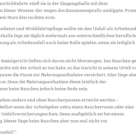
zurückkehrte, stieß sie in der Eingangshalle mit dem
n Eimer Wasser, der wegen des Zusammenpralls umkippte. Pro
 dem Sturz den rechten Arm.
dienst und Wohlfahrtspflege wollte sie den Unfall als Arbeitsunf
halle lege sie täglich mehrmals aus unterschiedlichen beruflic
ng als Arbeitsunfall auch keine Rolle spielen, wenn sie lediglich
 Sozialgericht ließen sich davon nicht überzeugen. Das Rauchen g
 nichts mit der Arbeit zu tun habe, so das Gericht in seinem Urteil 
rpause die Pause zur Nahrungsaufnahme versichert. Hier liege ab
vor. Denn die Nahrungsaufnahme diene letztlich der
önne beim Rauchen jedoch keine Rede sein.
 zudem anders und ohne Raucherpausen erreicht werden –
n. Selbst wenn der Arbeitgeber extra einen Raucherraum oder eine
 Unfallversicherungsschutz. Denn maßgeblich sei bei einem
 Dieser liege beim Rauchen aber nun mal nicht vor.
unfall“: