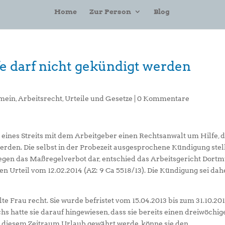
Home
Zur Person
Blog
e darf nicht gekündigt werden
mein
,
Arbeitsrecht
,
Urteile und Gesetze
|
0 Kommentare
 eines Streits mit dem Arbeitgeber einen Rechtsanwalt um Hilfe, d
rden. Die selbst in der Probezeit ausgesprochene Kündigung stell
gegen das Maßregelverbot dar, entschied das Arbeitsgericht Dort
ten Urteil vom 12.02.2014 (AZ: 9 Ca 5518/13). Die Kündigung sei dah
e Frau recht. Sie wurde befristet vom 15.04.2013 bis zum 31.10.20
 hatte sie darauf hingewiesen, dass sie bereits einen dreiwöchig
 diesem Zeitraum Urlaub gewährt werde, könne sie den