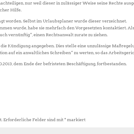
chteiligen, nur weil dieser in zulässiger Weise seine Rechte aus
cher Hilfe.
agt worden. Selbst im Urlaubsplaner wurde dieser verzeichnet.
en wurde, habe sie mehrfach den Vorgesetzten kontaktiert. Al
 auch vernünftig“, einen Rechtsanwalt zurate zu ziehen.
 die Kündigung angegeben. Dies stelle eine unzulässige Maßregel
on auf ein anwaltliches Schreiben“ zu werten, so das Arbeitsgeric
0.2013, dem Ende der befristeten Beschäftigung, fortbestanden.
t.
Erforderliche Felder sind mit
*
markiert