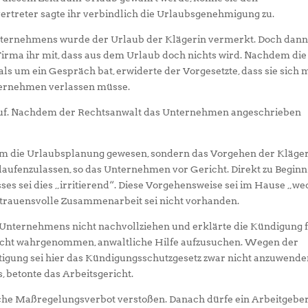
ertreter sagte ihr verbindlich die Urlaubsgenehmigung zu.
nternehmens wurde der Urlaub der Klägerin vermerkt. Doch dan
r Firma ihr mit, dass aus dem Urlaub doch nichts wird. Nachdem die
ls um ein Gespräch bat, erwiderte der Vorgesetzte, dass sie sich m
ternehmen verlassen müsse.
e auf. Nachdem der Rechtsanwalt das Unternehmen angeschrieben
 um die Urlaubsplanung gewesen, sondern das Vorgehen der Kläger
aufenzulassen, so das Unternehmen vor Gericht. Direkt zu Begin
sses sei dies „irritierend“. Diese Vorgehensweise sei im Hause „we
ertrauensvolle Zusammenarbeit sei nicht vorhanden.
es Unternehmens nicht nachvollziehen und erklärte die Kündigung 
Recht wahrgenommen, anwaltliche Hilfe aufzusuchen. Wegen der
igung sei hier das Kündigungsschutzgesetz zwar nicht anzuwende
, betonte das Arbeitsgericht.
iche Maßregelungsverbot verstoßen. Danach dürfe ein Arbeitgebe