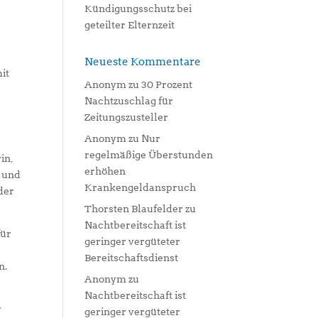
Kündigungsschutz bei
geteilter Elternzeit
n
Neueste Kommentare
it
Anonym
zu
30 Prozent
Nachtzuschlag für
Zeitungszusteller
Anonym
zu
Nur
regelmäßige Überstunden
in,
erhöhen
n und
Krankengeldanspruch
der
Thorsten Blaufelder
zu
Nachtbereitschaft ist
für
geringer vergüteter
Bereitschaftsdienst
n.
Anonym
zu
Nachtbereitschaft ist
r
geringer vergüteter