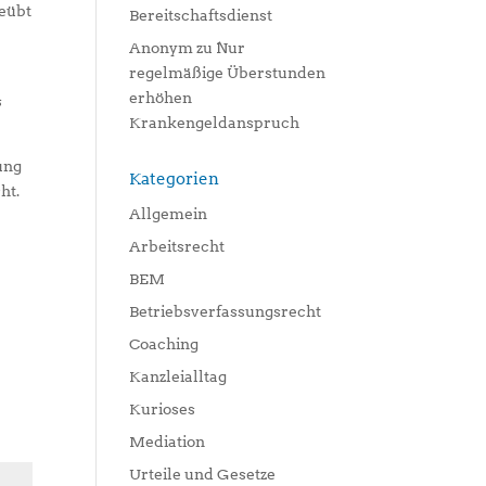
geübt
Bereitschaftsdienst
Anonym
zu
Nur
regelmäßige Überstunden
erhöhen
s
Krankengeldanspruch
ung
Kategorien
ht.
Allgemein
Arbeitsrecht
BEM
Betriebsverfassungsrecht
Coaching
Kanzleialltag
Kurioses
Mediation
Urteile und Gesetze