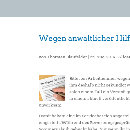
Wegen anwaltlicher Hilf
von
Thorsten Blaufelder
|
25. Aug. 2014
|
Allge
Bittet ein Arbeitnehmer wegen
ihm deshalb nicht gekündigt we
solch einem Fall ein Verstoß 
in einem aktuell veröffentlich
unwirksam.
Damit bekam eine im Servicebereich angestellt
eingestellt. Während des Bewerbungsgesprächs
Sommerurlaub gebucht habe. Nur wenn ihr in