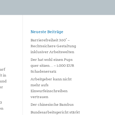
Neueste Beiträge
Barrierefreiheit 360° –
Rechtssichere Gestaltung
inklusiver Arbeitswelten
Der hat wohl einen Pups
quer sitzen… – 1.000 EUR
arf
Schadenersatz
t in
Arbeitgeber kann nicht
mund
mehr aufs
er
Einwurfeinschreiben
vertrauen
13
Der chinesische Bambus
en
Bundesarbeitsgericht stärkt