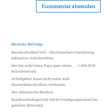
A
l
t
e
r
n
Neueste Beiträge
a
Barrierefreiheit 360° – Rechtssichere Gestaltung
t
inklusiver Arbeitswelten
i
Der hat wohl einen Pups quer sitzen… – 1.000 EUR
v
Schadenersatz
e
:
Arbeitgeber kann nicht mehr aufs
Einwurfeinschreiben vertrauen
Der chinesische Bambus
Bundesarbeitsgericht stärkt Kündigungsschutz bei
geteilter Elternzeit