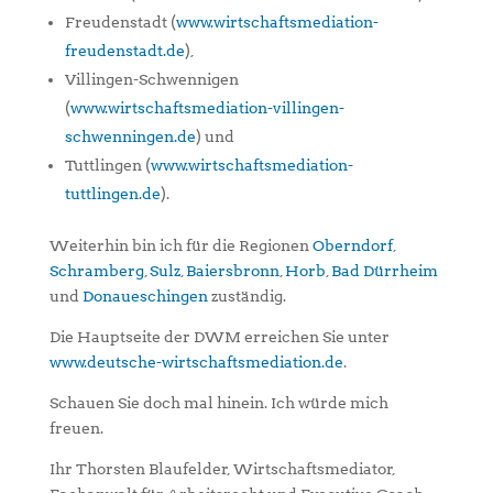
Freudenstadt (
www.wirtschaftsmediation-
freudenstadt.de
),
Villingen-Schwennigen
(
www.wirtschaftsmediation-villingen-
schwenningen.de
) und
Tuttlingen (
www.wirtschaftsmediation-
tuttlingen.de
).
Weiterhin bin ich für die Regionen
Oberndorf
,
Schramberg
,
Sulz
,
Baiersbronn
,
Horb
,
Bad Dürrheim
und
Donaueschingen
zuständig.
Die Hauptseite der DWM erreichen Sie unter
www.deutsche-wirtschaftsmediation.de
.
Schauen Sie doch mal hinein. Ich würde mich
freuen.
Ihr Thorsten Blaufelder, Wirtschaftsmediator,