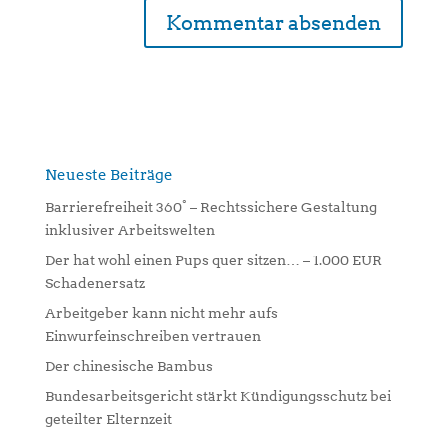
A
l
t
e
r
n
Neueste Beiträge
a
Barrierefreiheit 360° – Rechtssichere Gestaltung
t
inklusiver Arbeitswelten
i
Der hat wohl einen Pups quer sitzen… – 1.000 EUR
v
Schadenersatz
e
:
Arbeitgeber kann nicht mehr aufs
Einwurfeinschreiben vertrauen
Der chinesische Bambus
Bundesarbeitsgericht stärkt Kündigungsschutz bei
geteilter Elternzeit