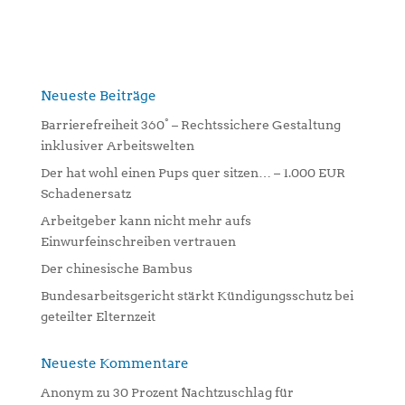
l
t
e
r
n
Neueste Beiträge
a
Barrierefreiheit 360° – Rechtssichere Gestaltung
t
inklusiver Arbeitswelten
i
Der hat wohl einen Pups quer sitzen… – 1.000 EUR
v
Schadenersatz
e
:
Arbeitgeber kann nicht mehr aufs
Einwurfeinschreiben vertrauen
Der chinesische Bambus
Bundesarbeitsgericht stärkt Kündigungsschutz bei
geteilter Elternzeit
Neueste Kommentare
Anonym
zu
30 Prozent Nachtzuschlag für