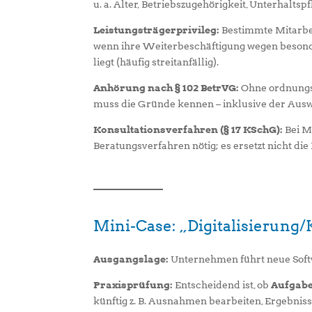
u. a. Alter, Betriebszugehörigkeit, Unterhalts
Leistungsträgerprivileg:
Bestimmte Mitarbe
wenn ihre Weiterbeschäftigung wegen besonde
liegt (häufig streitanfällig).
Anhörung nach § 102 BetrVG:
Ohne ordnungsg
muss die Gründe kennen – inklusive der Aus
Konsultationsverfahren (§ 17 KSchG):
Bei M
Beratungsverfahren nötig; es ersetzt nicht di
Mini-Case: „Digitalisierung/K
Ausgangslage:
Unternehmen führt neue Softwa
Praxisprüfung:
Entscheidend ist, ob
Aufgabe
künftig z. B. Ausnahmen bearbeiten, Ergebnis