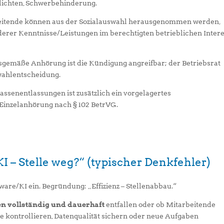
pflichten, Schwerbehinderung.
itende können aus der Sozialauswahl herausgenommen werden,
rer Kenntnisse/Leistungen im berechtigten betrieblichen Inter
emäße Anhörung ist die Kündigung angreifbar; der Betriebsrat
wahlentscheidung.
assenentlassungen ist zusätzlich ein vorgelagertes
e Einzelanhörung nach § 102 BetrVG.
I – Stelle weg?“ (typischer Denkfehler)
re/KI ein. Begründung: „Effizienz – Stellenabbau.“
n vollständig und dauerhaft
entfallen oder ob Mitarbeitende
se kontrollieren, Datenqualität sichern oder neue Aufgaben