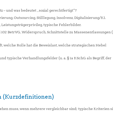
– und was bedeutet „sozial gerechtfertigt“?
erung, Outsourcing, Stilllegung, Insolvenz, Digitalisierung/KI.
, Leistungsträgerprivileg, typische Fehlerbilder.
102 BetrVG, Widerspruch, Schnittstelle zu Massenentlassungen (
, welche Rolle hat die Beweislast, welche strategischen Hebel
nd typische Verhandlungsfelder (u. a. § 1a KSchG als Begriff, der
en (Kurzdefinitionen)
ehen muss, wenn mehrere vergleichbar sind; typische Kriterien s