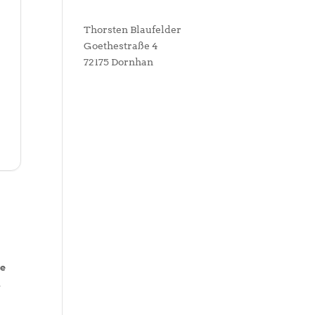
Thorsten Blaufelder
Goethestraße 4
72175 Dornhan
t
e
.