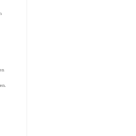
n
ren
en.