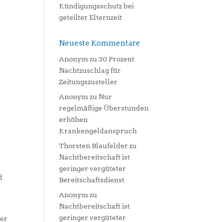
Kündigungsschutz bei
geteilter Elternzeit
Neueste Kommentare
Anonym
zu
30 Prozent
Nachtzuschlag für
Zeitungszusteller
Anonym
zu
Nur
regelmäßige Überstunden
erhöhen
Krankengeldanspruch
Thorsten Blaufelder
zu
Nachtbereitschaft ist
geringer vergüteter
d
Bereitschaftsdienst
Anonym
zu
Nachtbereitschaft ist
geringer vergüteter
der