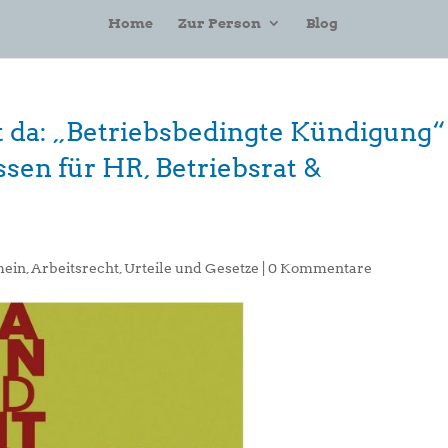
Home
Zur Person
Blog
t da: „Betriebsbedingte Kündigung“
ssen für HR, Betriebsrat &
mein
,
Arbeitsrecht
,
Urteile und Gesetze
|
0 Kommentare