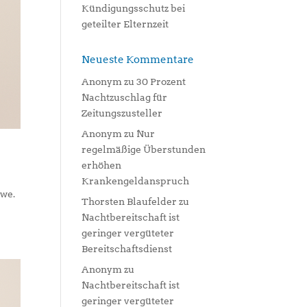
Kündigungsschutz bei
geteilter Elternzeit
Neueste Kommentare
Anonym
zu
30 Prozent
Nachtzuschlag für
Zeitungszusteller
Anonym
zu
Nur
regelmäßige Überstunden
erhöhen
Krankengeldanspruch
öwe.
Thorsten Blaufelder
zu
Nachtbereitschaft ist
geringer vergüteter
Bereitschaftsdienst
Anonym
zu
Nachtbereitschaft ist
geringer vergüteter