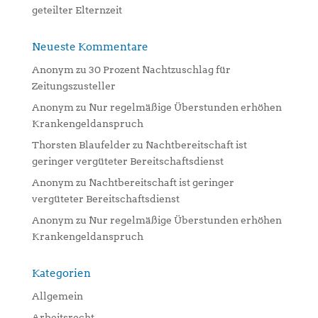
geteilter Elternzeit
Neueste Kommentare
Anonym
zu
30 Prozent Nachtzuschlag für
Zeitungszusteller
Anonym
zu
Nur regelmäßige Überstunden erhöhen
Krankengeldanspruch
Thorsten Blaufelder
zu
Nachtbereitschaft ist
geringer vergüteter Bereitschaftsdienst
Anonym
zu
Nachtbereitschaft ist geringer
vergüteter Bereitschaftsdienst
Anonym
zu
Nur regelmäßige Überstunden erhöhen
Krankengeldanspruch
Kategorien
Allgemein
Arbeitsrecht