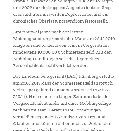
krank. 2007 war er an 52 Tagen, 2008 an 216 Tagen
und 2009 durchgängig bis August arbeitsunfähig
erkrankt. Bei ihm wurden Depressionen und ein
chronisches Überlastungssyndrom festgestellt.
Erst fast zwei Jahre nach der letzten
Mobbinghandlung reichte der Mann am 28.12.2010
Klage ein und forderte von seinem Vorgesetzten
mindestens 10.000,00 € Schmerzensgeld. Mit den
Mobbing-Handlungen sei sein allgemeines
Persönlichkeitsrecht verletzt worden.
Das Landesarbeitsgericht (LAG) Nürnberg urteilte
am 25.07.2013, dass der Schmerzensgeldanspruch
viel zu spät geltend gemacht worden sei (AZ: 5 Sa
525/11). Nach einem so langen Zeitraum habe der
Vorgesetzte nicht mehr mit einer Mobbing-Klage
rechnen müssen. Derart späte Forderungen
verstießen gegen den Grundsatz von Treu und
Glauben und könnten daher auch vor Ablauf der
gesetzlichen Verjährungsfrist von drei Jahren