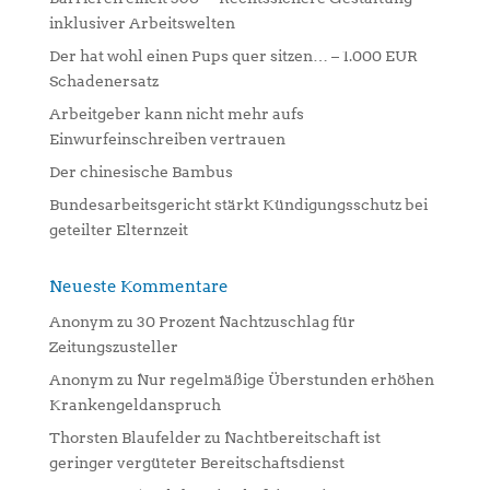
t
inklusiver Arbeitswelten
i
Der hat wohl einen Pups quer sitzen… – 1.000 EUR
v
Schadenersatz
e
:
Arbeitgeber kann nicht mehr aufs
Einwurfeinschreiben vertrauen
Der chinesische Bambus
Bundesarbeitsgericht stärkt Kündigungsschutz bei
geteilter Elternzeit
Neueste Kommentare
Anonym
zu
30 Prozent Nachtzuschlag für
Zeitungszusteller
Anonym
zu
Nur regelmäßige Überstunden erhöhen
Krankengeldanspruch
Thorsten Blaufelder
zu
Nachtbereitschaft ist
geringer vergüteter Bereitschaftsdienst