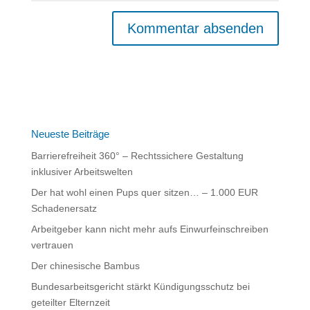
A
l
t
e
r
n
Neueste Beiträge
a
Barrierefreiheit 360° – Rechtssichere Gestaltung
t
inklusiver Arbeitswelten
i
Der hat wohl einen Pups quer sitzen… – 1.000 EUR
v
Schadenersatz
e
:
Arbeitgeber kann nicht mehr aufs Einwurfeinschreiben
vertrauen
Der chinesische Bambus
Bundesarbeitsgericht stärkt Kündigungsschutz bei
geteilter Elternzeit