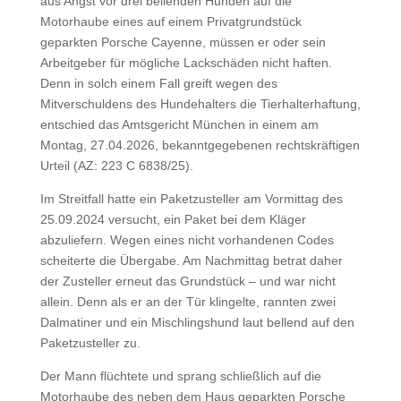
aus Angst vor drei bellenden Hunden auf die
Motorhaube eines auf einem Privatgrundstück
geparkten Porsche Cayenne, müssen er oder sein
Arbeitgeber für mögliche Lackschäden nicht haften.
Denn in solch einem Fall greift wegen des
Mitverschuldens des Hundehalters die Tierhalterhaftung,
entschied das Amtsgericht München in einem am
Montag, 27.04.2026, bekanntgegebenen rechtskräftigen
Urteil (AZ: 223 C 6838/25).
Im Streitfall hatte ein Paketzusteller am Vormittag des
25.09.2024 versucht, ein Paket bei dem Kläger
abzuliefern. Wegen eines nicht vorhandenen Codes
scheiterte die Übergabe. Am Nachmittag betrat daher
der Zusteller erneut das Grundstück – und war nicht
allein. Denn als er an der Tür klingelte, rannten zwei
Dalmatiner und ein Mischlingshund laut bellend auf den
Paketzusteller zu.
Der Mann flüchtete und sprang schließlich auf die
Motorhaube des neben dem Haus geparkten Porsche