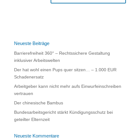
A
l
t
e
r
n
Neueste Beiträge
a
Barrierefreiheit 360° – Rechtssichere Gestaltung
t
inklusiver Arbeitswelten
i
Der hat wohl einen Pups quer sitzen… – 1.000 EUR
v
Schadenersatz
e
:
Arbeitgeber kann nicht mehr aufs Einwurfeinschreiben
vertrauen
Der chinesische Bambus
Bundesarbeitsgericht stärkt Kündigungsschutz bei
geteilter Elternzeit
Neueste Kommentare