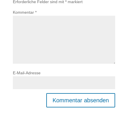
Erforderliche Felder sind mit
*
markiert
Kommentar
*
E-Mail-Adresse
A
l
t