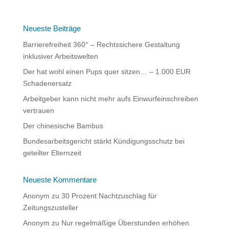
e
r
n
Neueste Beiträge
a
Barrierefreiheit 360° – Rechtssichere Gestaltung
t
inklusiver Arbeitswelten
i
Der hat wohl einen Pups quer sitzen… – 1.000 EUR
v
Schadenersatz
e
:
Arbeitgeber kann nicht mehr aufs Einwurfeinschreiben
vertrauen
Der chinesische Bambus
Bundesarbeitsgericht stärkt Kündigungsschutz bei
geteilter Elternzeit
Neueste Kommentare
Anonym
zu
30 Prozent Nachtzuschlag für
Zeitungszusteller
Anonym
zu
Nur regelmäßige Überstunden erhöhen