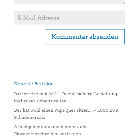
A
l
t
e
r
n
Neueste Beiträge
a
Barrierefreiheit 360° – Rechtssichere Gestaltung
t
inklusiver Arbeitswelten
i
Der hat wohl einen Pups quer sitzen… – 1.000 EUR
v
Schadenersatz
e
:
Arbeitgeber kann nicht mehr aufs
Einwurfeinschreiben vertrauen