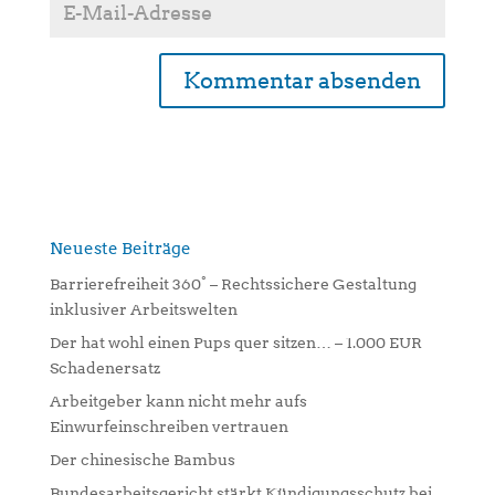
A
l
t
e
r
n
Neueste Beiträge
a
Barrierefreiheit 360° – Rechtssichere Gestaltung
t
inklusiver Arbeitswelten
i
Der hat wohl einen Pups quer sitzen… – 1.000 EUR
v
Schadenersatz
e
:
Arbeitgeber kann nicht mehr aufs
Einwurfeinschreiben vertrauen
Der chinesische Bambus
Bundesarbeitsgericht stärkt Kündigungsschutz bei