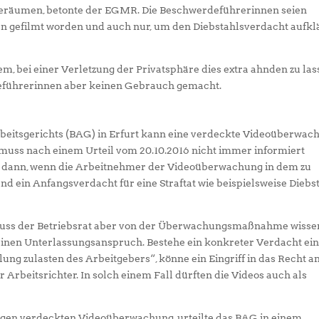
eräumen, betonte der EGMR. Die Beschwerdeführerinnen seien
n gefilmt worden und auch nur, um den Diebstahlsverdacht aufkl
, bei einer Verletzung der Privatsphäre dies extra ahnden zu las
deführerinnen aber keinen Gebrauch gemacht.
eitsgerichts (BAG) in Erfurt kann eine verdeckte Videoüberwac
 muss nach einem Urteil vom 20.10.2016 nicht immer informiert
est dann, wenn die Arbeitnehmer der Videoüberwachung in dem zu
d ein Anfangsverdacht für eine Straftat wie beispielsweise Diebs
 muss der Betriebsrat aber von der Überwachungsmaßnahme wisse
einen Unterlassungsanspruch. Bestehe ein konkreter Verdacht ei
ung zulasten des Arbeitgebers“, könne ein Eingriff in das Recht 
ter Arbeitsrichter. In solch einem Fall dürften die Videos auch als
ssigen verdeckten Videoüberwachung, urteilte das BAG in einem