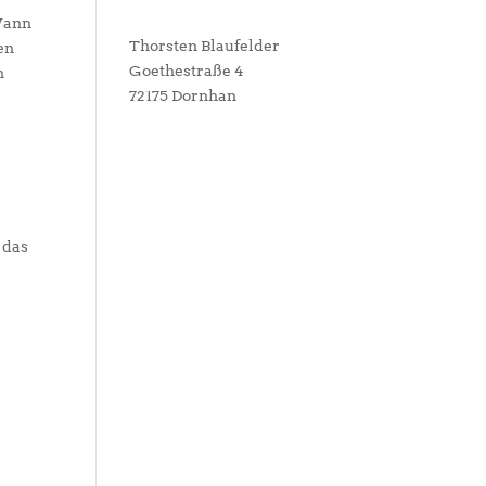
 Wann
Thorsten Blaufelder
en
Goethestraße 4
n
72175 Dornhan
 das