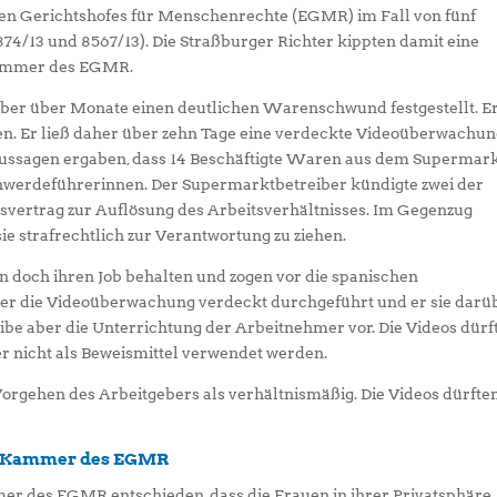
en Gerichtshofes für Menschenrechte (EGMR) im Fall von fünf
4/13 und 8567/13). Die Straßburger Richter kippten damit eine
Kammer des EGMR.
iber über Monate einen deutlichen Warenschwund festgestellt. E
en. Er ließ daher über zehn Tage eine verdeckte Videoüberwachu
aussagen ergaben, dass 14 Beschäftigte Waren aus dem Supermar
schwerdeführerinnen. Der Supermarktbetreiber kündigte zwei der
svertrag zur Auflösung des Arbeitsverhältnisses. Im Gegenzug
ie strafrechtlich zur Verantwortung zu ziehen.
 doch ihren Job behalten und zogen vor die spanischen
geber die Videoüberwachung verdeckt durchgeführt und er sie darü
eibe aber die Unterrichtung der Arbeitnehmer vor. Die Videos dürf
r nicht als Beweismittel verwendet werden.
Vorgehen des Arbeitgebers als verhältnismäßig. Die Videos dürften
en Kammer des EGMR
er des EGMR entschieden, dass die Frauen in ihrer Privatsphäre