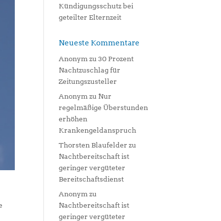
Kündigungsschutz bei
geteilter Elternzeit
Neueste Kommentare
Anonym
zu
30 Prozent
Nachtzuschlag für
Zeitungszusteller
Anonym
zu
Nur
regelmäßige Überstunden
erhöhen
Krankengeldanspruch
Thorsten Blaufelder
zu
Nachtbereitschaft ist
geringer vergüteter
Bereitschaftsdienst
Anonym
zu
Nachtbereitschaft ist
e
geringer vergüteter