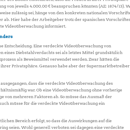
gung von jeweils 4.000,00 € beanspruchen könnten (AZ: 1874/13).
se zulässig sei, hänge von den konkreten nationalen Vorschrift
 ab. Hier habe der Arbeitgeber trotz der spanischen Vorschrifte
kte Videoüberwachung informiert.
nders
e Entscheidung. Eine verdeckte Videoüberwachung von
ines Diebstahlverdachts sei als letztes Mittel grundsätzlich
prozess als Beweismittel verwendet werden. Zwar hätten die
ihrer Privatsphäre. Genauso habe aber der Supermarktbetreiber
n ausgegangen, dass die verdeckte Videoüberwachung des
rhältnismäßig war. Ob eine Videoüberwachung ohne vorherige
hänge von mehreren Faktoren ab. So müsse das Ausmaß der
 Auch müsse für die verdeckte Videoüberwachung ein
lichen Bereich erfolgt, so dass die Auswirkungen auf die
ing seien. Wohl generell verboten sei dagegen eine verdeckte