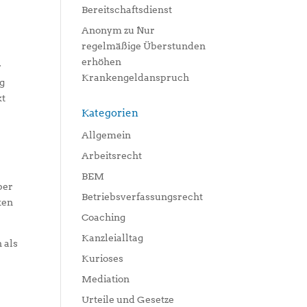
Bereitschaftsdienst
Anonym
zu
Nur
regelmäßige Überstunden
erhöhen
r
Krankengeldanspruch
ng
kt
Kategorien
Allgemein
Arbeitsrecht
BEM
ber
Betriebsverfassungsrecht
ten
Coaching
Kanzleialltag
 als
Kurioses
Mediation
Urteile und Gesetze