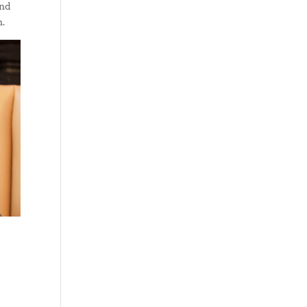
end
.