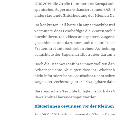
17.10.2019, die Große Kammer des Europäisch
spanischen Supermarktkassiererinnen (AZ: 187
anderslautende Entscheidung der Kleinen 
Im konkreten Fall hatte ein Supermarktbetre
vermutete, dass Beschäftigte die Waren stehl
durchführen. Die Videos und spätere Zeugen
gestohlen hatten, darunter auch die fünf Be
Frauen, drei unterschrieben einen Aufhebung
verzichtete der Supermarktbetreiber darauf, s
Doch die Beschwerdeführerinnen wollten dann
Arbeitsgerichte. Sie rügten, dass ihr Arbeit
nicht informiert habe. Spanisches Recht schr
wegen der Verletzung ihrer Privatsphäre dahe
Die spanischen Gerichte billigten jedoch das 
Beweismittel herangezogen werden.
Klägerinnen gewinnen vor der Klein
Am 09.01.2018 hatte dagegen die Kleine Kamm