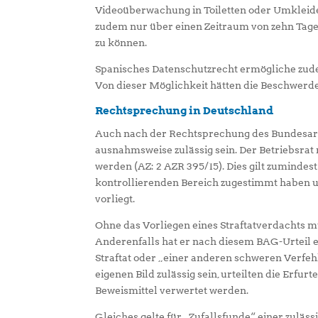
Videoüberwachung in Toiletten oder Umkleid
zudem nur über einen Zeitraum von zehn Tage
zu können.
Spanisches Datenschutzrecht ermögliche zudem
Von dieser Möglichkeit hätten die Beschwer
Rechtsprechung in Deutschland
Auch nach der Rechtsprechung des Bundesarb
ausnahmsweise zulässig sein. Der Betriebsrat
werden (AZ: 2 AZR 395/15). Dies gilt zumind
kontrollierenden Bereich zugestimmt haben un
vorliegt.
Ohne das Vorliegen eines Straftatverdachts
Anderenfalls hat er nach diesem BAG-Urteil 
Straftat oder „einer anderen schweren Verfehl
eigenen Bild zulässig sein, urteilten die Erfur
Beweismittel verwertet werden.
Gleiches gelte für „Zufallsfunde“ einer zulä