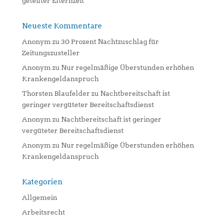
geteilter Elternzeit
Neueste Kommentare
Anonym
zu
30 Prozent Nachtzuschlag für
Zeitungszusteller
Anonym
zu
Nur regelmäßige Überstunden erhöhen
Krankengeldanspruch
Thorsten Blaufelder
zu
Nachtbereitschaft ist
geringer vergüteter Bereitschaftsdienst
Anonym
zu
Nachtbereitschaft ist geringer
vergüteter Bereitschaftsdienst
Anonym
zu
Nur regelmäßige Überstunden erhöhen
Krankengeldanspruch
Kategorien
Allgemein
Arbeitsrecht