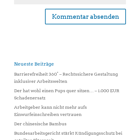
A
l
t
e
r
n
Neueste Beiträge
a
Barrierefreiheit 360° – Rechtssichere Gestaltung
t
inklusiver Arbeitswelten
i
Der hat wohl einen Pups quer sitzen… – 1.000 EUR
v
Schadenersatz
e
:
Arbeitgeber kann nicht mehr aufs
Einwurfeinschreiben vertrauen
Der chinesische Bambus
Bundesarbeitsgericht stärkt Kündigungsschutz bei