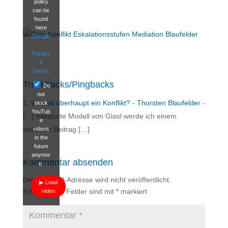
policy
can be
found
here
Google
-
Privacy
&
Terms
.
Trackbacks/Pingbacks
Do
not
Was ist überhaupt ein Konflikt? - Thorsten Blaufelder
-
block
YouTub
[…] bekannte Modell von Glasl werde ich einem
e
späteren Beitrag […]
videos
in the
future
anymor
Kommentar absenden
e.
Deine E-Mail-Adresse wird nicht veröffentlicht.
Load
Erforderliche Felder sind mit
*
markiert
video