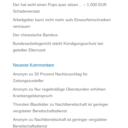
Der hat wohl einen Pups quer sitzen… – 1.000 EUR
v
Schadenersatz
e
:
Arbeitgeber kann nicht mehr aufs Einwurfeinschreiben
vertrauen
Der chinesische Bambus
Bundesarbeitsgericht stärkt Kündigungsschutz bei
geteilter Elternzeit
Neueste Kommentare
Anonym
zu
30 Prozent Nachtzuschlag für
Zeitungszusteller
Anonym
zu
Nur regelmäßige Überstunden erhöhen
Krankengeldanspruch
Thorsten Blaufelder
zu
Nachtbereitschaft ist geringer
vergüteter Bereitschaftsdienst
Anonym
zu
Nachtbereitschaft ist geringer vergüteter
Bereitschaftsdienst