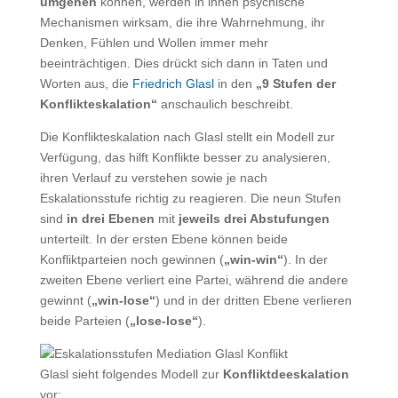
umgehen
können, werden in ihnen psychische
Mechanismen wirksam, die ihre Wahrnehmung, ihr
Denken, Fühlen und Wollen immer mehr
beeinträchtigen. Dies drückt sich dann in Taten und
Worten aus, die
Friedrich Glasl
in den
„9 Stufen der
Konflikteskalation“
anschaulich beschreibt.
Die Konflikteskalation nach Glasl stellt ein Modell zur
Verfügung, das hilft Konflikte besser zu analysieren,
ihren Verlauf zu verstehen sowie je nach
Eskalationsstufe richtig zu reagieren. Die neun Stufen
sind
in drei Ebenen
mit
jeweils drei Abstufungen
unterteilt. In der ersten Ebene können beide
Konfliktparteien noch gewinnen (
„win-win“
). In der
zweiten Ebene verliert eine Partei, während die andere
gewinnt (
„win-lose“
) und in der dritten Ebene verlieren
beide Parteien (
„lose-lose“
).
Glasl sieht folgendes Modell zur
Konfliktdeeskalation
vor: