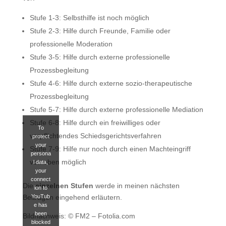
Stufe 1-3: Selbsthilfe ist noch möglich
Stufe 2-3: Hilfe durch Freunde, Familie oder
professionelle Moderation
Stufe 3-5: Hilfe durch externe professionelle
Prozessbegleitung
Stufe 4-6: Hilfe durch externe sozio-therapeutische
Prozessbegleitung
Stufe 5-7: Hilfe durch externe professionelle Mediation
Stufe 6-8: Hilfe durch ein freiwilliges oder
To
verpflichtendes Schiedsgerichtsverfahren
protect
your
Stufe 7-9: Hilfe nur noch durch einen Machteingriff
persona
von oben möglich
l data,
your
connect
Die
einzelnen Stufen
werde in meinen nächsten
ion to
YouTub
Beiträgen eingehend erläutern.
e has
been
Bildnachweis: © FM2 – Fotolia.com
blocked