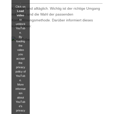
.
Click on
Konflikte sind alltäglich. Wichtig ist der richtige Umgang
Load
mit ihnen und die Wahl der passenden
video
to
Konfliktlösungsmethode. Darüber informiert dieses
unblock
kurze Video:
YouTub
e.
By
loading
the
video
you
accept
the
privacy
policy of
YouTub
e.
More
informat
ion
about
YouTub
e's
privacy