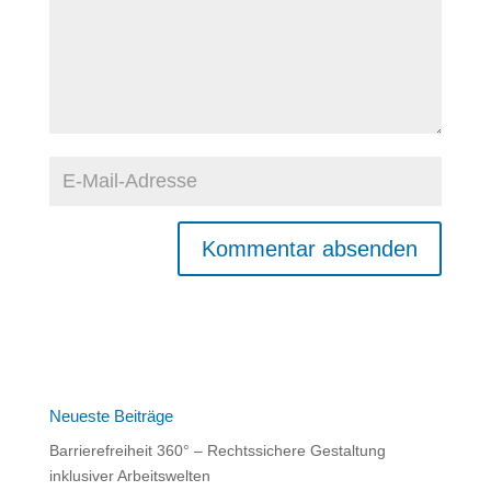
A
l
t
e
r
n
Neueste Beiträge
a
Barrierefreiheit 360° – Rechtssichere Gestaltung
t
inklusiver Arbeitswelten
i