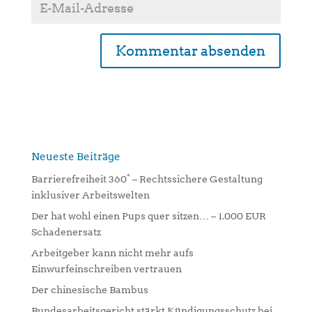
A
l
t
e
r
n
Neueste Beiträge
a
Barrierefreiheit 360° – Rechtssichere Gestaltung
t
inklusiver Arbeitswelten
i
Der hat wohl einen Pups quer sitzen… – 1.000 EUR
v
Schadenersatz
e
:
Arbeitgeber kann nicht mehr aufs
Einwurfeinschreiben vertrauen
Der chinesische Bambus
Bundesarbeitsgericht stärkt Kündigungsschutz bei