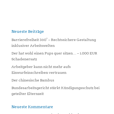
A
l
t
e
r
n
Neueste Beiträge
a
Barrierefreiheit 360° – Rechtssichere Gestaltung
t
inklusiver Arbeitswelten
i
Der hat wohl einen Pups quer sitzen… – 1.000 EUR
v
Schadenersatz
e
:
Arbeitgeber kann nicht mehr aufs
Einwurfeinschreiben vertrauen
Der chinesische Bambus
Bundesarbeitsgericht stärkt Kündigungsschutz bei
geteilter Elternzeit
Neueste Kommentare