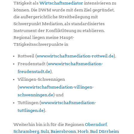
Tätigkeit als
Wirtschaftsmediator
intensivieren zu
können. Die DWM wurde mit dem Ziel gegründet,
die außergerichtliche Streitbeilegung mit
Schwerpunkt Mediation, als standardisiertes
Instrument der Konfliktlösung zu etablieren.
Regional liegen meine Haupt-
Tätigkeitsschwerpunkte in
Rottweil (
www.wirtschaftsmediation-rottweil.de
),
Freudenstadt (
www.wirtschaftsmediation-
freudenstadt.de
),
Villingen-Schwennigen
(
www.wirtschaftsmediation-villingen-
schwenningen.de
) und
Tuttlingen (
www.wirtschaftsmediation-
tuttlingen.de
).
Weiterhin bin ich für die Regionen
Oberndorf
,
Schramberg
,
Sulz
,
Baiersbronn
,
Horb
,
Bad Dürrheim