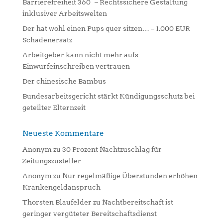
Barrierefreiheit 360° – Rechtssichere Gestaltung
t
inklusiver Arbeitswelten
i
Der hat wohl einen Pups quer sitzen… – 1.000 EUR
v
Schadenersatz
e
:
Arbeitgeber kann nicht mehr aufs
Einwurfeinschreiben vertrauen
Der chinesische Bambus
Bundesarbeitsgericht stärkt Kündigungsschutz bei
geteilter Elternzeit
Neueste Kommentare
Anonym
zu
30 Prozent Nachtzuschlag für
Zeitungszusteller
Anonym
zu
Nur regelmäßige Überstunden erhöhen
Krankengeldanspruch
Thorsten Blaufelder
zu
Nachtbereitschaft ist
geringer vergüteter Bereitschaftsdienst