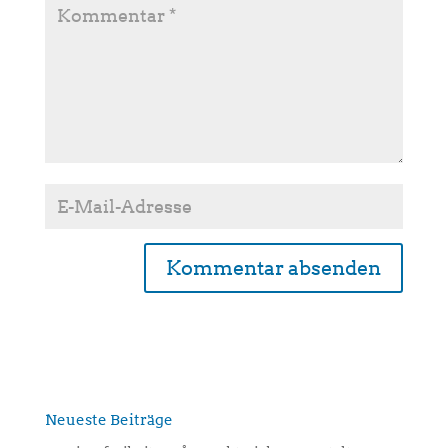
A
l
t
e
r
n
Neueste Beiträge
a