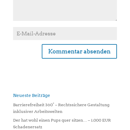
A
l
t
e
r
n
Neueste Beiträge
a
Barrierefreiheit 360° – Rechtssichere Gestaltung
t
inklusiver Arbeitswelten
i
Der hat wohl einen Pups quer sitzen… – 1.000 EUR
v
Schadenersatz
e