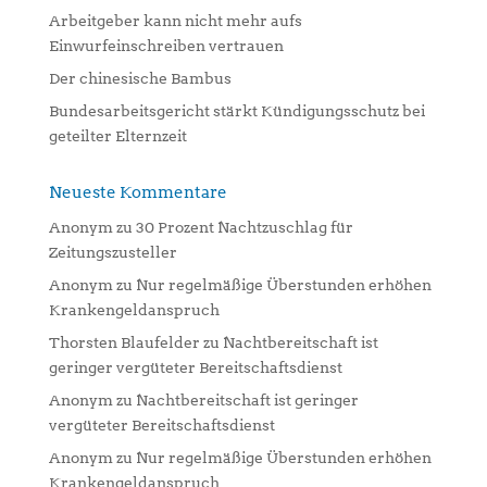
:
Arbeitgeber kann nicht mehr aufs
Einwurfeinschreiben vertrauen
Der chinesische Bambus
Bundesarbeitsgericht stärkt Kündigungsschutz bei
geteilter Elternzeit
Neueste Kommentare
Anonym
zu
30 Prozent Nachtzuschlag für
Zeitungszusteller
Anonym
zu
Nur regelmäßige Überstunden erhöhen
Krankengeldanspruch
Thorsten Blaufelder
zu
Nachtbereitschaft ist
geringer vergüteter Bereitschaftsdienst
Anonym
zu
Nachtbereitschaft ist geringer
vergüteter Bereitschaftsdienst
Anonym
zu
Nur regelmäßige Überstunden erhöhen
Krankengeldanspruch