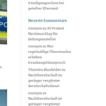
Kündigungsschutz bei
geteilter Elternzeit
Neueste Kommentare
Anonym
zu
30 Prozent
Nachtzuschlag für
Zeitungszusteller
Anonym
zu
Nur
regelmäßige Überstunden
erhöhen
Krankengeldanspruch
en
Thorsten Blaufelder
zu
Nachtbereitschaft ist
geringer vergüteter
Bereitschaftsdienst
Anonym
zu
Nachtbereitschaft ist
geringer vergüteter