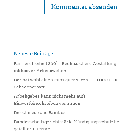
A
l
t
e
r
n
Neueste Beiträge
a
Barrierefreiheit 360° – Rechtssichere Gestaltung
t
inklusiver Arbeitswelten
i
Der hat wohl einen Pups quer sitzen… – 1.000 EUR
v
Schadenersatz
e
:
Arbeitgeber kann nicht mehr aufs
Einwurfeinschreiben vertrauen
Der chinesische Bambus
Bundesarbeitsgericht stärkt Kündigungsschutz bei
geteilter Elternzeit