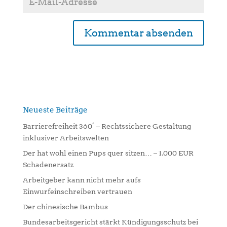
A
l
t
e
r
n
Neueste Beiträge
a
Barrierefreiheit 360° – Rechtssichere Gestaltung
t
inklusiver Arbeitswelten
i
Der hat wohl einen Pups quer sitzen… – 1.000 EUR
v
Schadenersatz
e
:
Arbeitgeber kann nicht mehr aufs
Einwurfeinschreiben vertrauen
Der chinesische Bambus
Bundesarbeitsgericht stärkt Kündigungsschutz bei