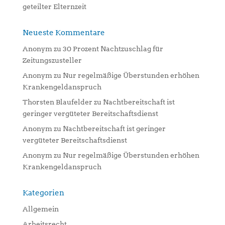
geteilter Elternzeit
Neueste Kommentare
Anonym
zu
30 Prozent Nachtzuschlag für
Zeitungszusteller
Anonym
zu
Nur regelmäßige Überstunden erhöhen
Krankengeldanspruch
Thorsten Blaufelder
zu
Nachtbereitschaft ist
geringer vergüteter Bereitschaftsdienst
Anonym
zu
Nachtbereitschaft ist geringer
vergüteter Bereitschaftsdienst
Anonym
zu
Nur regelmäßige Überstunden erhöhen
Krankengeldanspruch
Kategorien
Allgemein
Arbeitsrecht