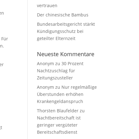
vertrauen
en
Der chinesische Bambus
Bundesarbeitsgericht stärkt
Kündigungsschutz bei
geteilter Elternzeit
 Für
n.
Neueste Kommentare
Anonym
zu
30 Prozent
er
Nachtzuschlag für
Zeitungszusteller
Anonym
zu
Nur regelmäßige
Überstunden erhöhen
Krankengeldanspruch
Thorsten Blaufelder
zu
Nachtbereitschaft ist
geringer vergüteter
gt
Bereitschaftsdienst