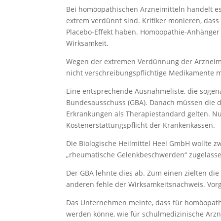
Bei homöopathischen Arzneimitteln handelt es
extrem verdünnt sind. Kritiker monieren, dass 
Placebo-Effekt haben. Homöopathie-Anhänger 
Wirksamkeit.
Wegen der extremen Verdünnung der Arzneimitt
nicht verschreibungspflichtige Medikamente m
Eine entsprechende Ausnahmeliste, die sogena
Bundesausschuss (GBA). Danach müssen die d
Erkrankungen als Therapiestandard gelten. N
Kostenerstattungspflicht der Krankenkassen.
Die Biologische Heilmittel Heel GmbH wollte 
„rheumatische Gelenkbeschwerden“ zugelassen
Der GBA lehnte dies ab. Zum einen zielten d
anderen fehle der Wirksamkeitsnachweis. Vorge
Das Unternehmen meinte, dass für homöopathi
werden könne, wie für schulmedizinische Arzn