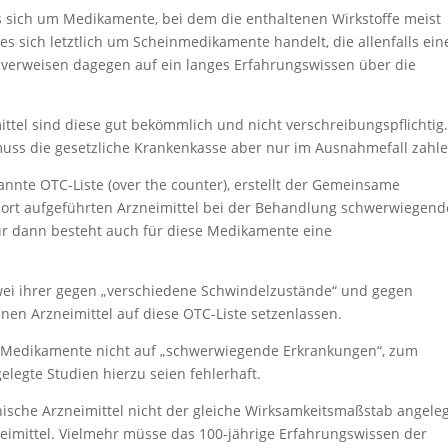
 sich um Medikamente, bei dem die enthaltenen Wirkstoffe meist
es sich letztlich um Scheinmedikamente handelt, die allenfalls ein
verweisen dagegen auf ein langes Erfahrungswissen über die
el sind diese gut bekömmlich und nicht verschreibungspflichtig.
uss die gesetzliche Krankenkasse aber nur im Ausnahmefall zahle
nnte OTC-Liste (over the counter), erstellt der Gemeinsame
ort aufgeführten Arzneimittel bei der Behandlung schwerwiegend
ur dann besteht auch für diese Medikamente eine
zwei ihrer gegen „verschiedene Schwindelzustände“ und gegen
en Arzneimittel auf diese OTC-Liste setzenlassen.
ie Medikamente nicht auf „schwerwiegende Erkrankungen“, zum
legte Studien hierzu seien fehlerhaft.
sche Arzneimittel nicht der gleiche Wirksamkeitsmaßstab angele
eimittel. Vielmehr müsse das 100-jährige Erfahrungswissen der