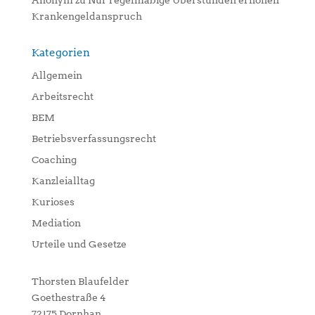
Anonym
zu
Nur regelmäßige Überstunden erhöhen
Krankengeldanspruch
Kategorien
Allgemein
Arbeitsrecht
BEM
Betriebsverfassungsrecht
Coaching
Kanzleialltag
Kurioses
Mediation
Urteile und Gesetze
Thorsten Blaufelder
Goethestraße 4
72175 Dornhan