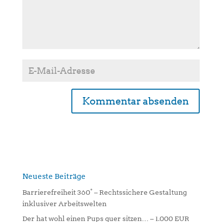
A
l
t
e
r
n
Neueste Beiträge
a
Barrierefreiheit 360° – Rechtssichere Gestaltung
t
inklusiver Arbeitswelten
i
Der hat wohl einen Pups quer sitzen… – 1.000 EUR
v