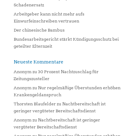
Schadenersatz
e
:
Arbeitgeber kann nicht mehr aufs
Einwurfeinschreiben vertrauen
Der chinesische Bambus
Bundesarbeitsgericht stärkt Kündigungsschutz bei
geteilter Elternzeit
Neueste Kommentare
Anonym
zu
30 Prozent Nachtzuschlag für
Zeitungszusteller
Anonym
zu
Nur regelmäßige Überstunden erhöhen
Krankengeldanspruch
Thorsten Blaufelder
zu
Nachtbereitschaft ist
geringer vergüteter Bereitschaftsdienst
Anonym
zu
Nachtbereitschaft ist geringer
vergüteter Bereitschaftsdienst