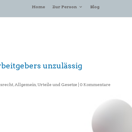
Home
Zur Person
Blog
beitgebers unzulässig
tsrecht
,
Allgemein
,
Urteile und Gesetze
|
0 Kommentare