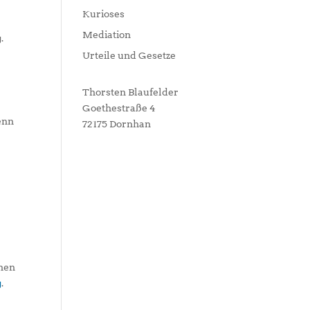
Kurioses
Mediation
.
Urteile und Gesetze
Thorsten Blaufelder
Goethestraße 4
enn
72175 Dornhan
chen
g
.