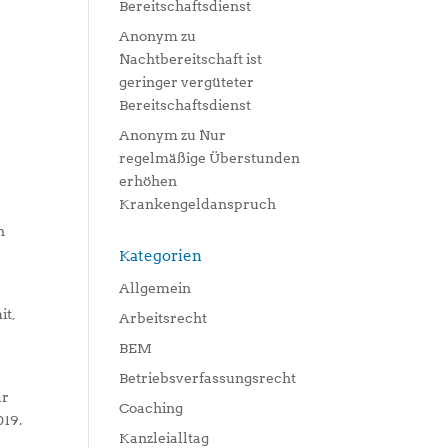
Bereitschaftsdienst
Anonym
zu
Nachtbereitschaft ist
geringer vergüteter
Bereitschaftsdienst
Anonym
zu
Nur
regelmäßige Überstunden
erhöhen
Krankengeldanspruch
n
Kategorien
Allgemein
it,
Arbeitsrecht
BEM
Betriebsverfassungsrecht
ar
Coaching
019.
Kanzleialltag