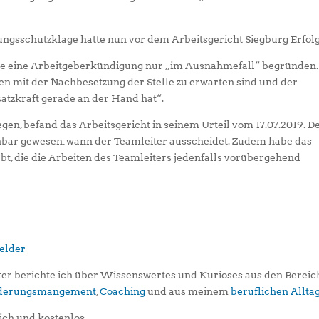
igungsschutzklage hatte nun vor dem Arbeitsgericht Siegburg Erfolg
e eine Arbeitgeberkündigung nur „im Ausnahmefall“ begründen.
ten mit der Nachbesetzung der Stelle zu erwarten sind und der
satzkraft gerade an der Hand hat“.
gen, befand das Arbeitsgericht in seinem Urteil vom 17.07.2019. D
anbar gewesen, wann der Teamleiter ausscheidet. Zudem habe das
t, die die Arbeiten des Teamleiters jedenfalls vorübergehend
er berichte ich über Wissenswertes und Kurioses aus den Berei
iederungsmangement
,
Coaching
und aus meinem
beruflichen Allta
ich und kostenlos…