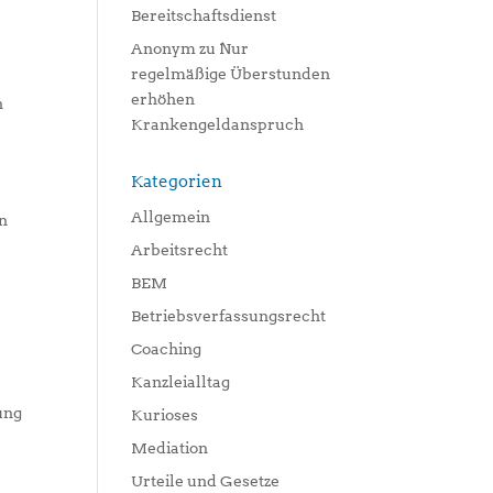
Bereitschaftsdienst
Anonym
zu
Nur
regelmäßige Überstunden
erhöhen
n
Krankengeldanspruch
e
Kategorien
Allgemein
en
Arbeitsrecht
BEM
Betriebsverfassungsrecht
Coaching
Kanzleialltag
ung
Kurioses
Mediation
Urteile und Gesetze