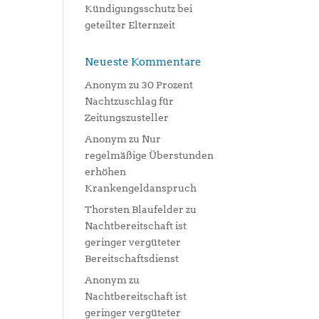
Kündigungsschutz bei
geteilter Elternzeit
Neueste Kommentare
Anonym
zu
30 Prozent
Nachtzuschlag für
Zeitungszusteller
Anonym
zu
Nur
regelmäßige Überstunden
erhöhen
Krankengeldanspruch
Thorsten Blaufelder
zu
Nachtbereitschaft ist
geringer vergüteter
Bereitschaftsdienst
Anonym
zu
Nachtbereitschaft ist
geringer vergüteter