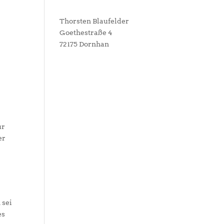
e
Thorsten Blaufelder
Goethestraße 4
72175 Dornhan
ur
er
 sei
es