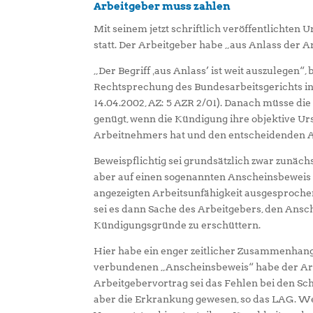
Arbeitgeber muss zahlen
Mit seinem jetzt schriftlich veröffentlichten
statt. Der Arbeitgeber habe „aus Anlass der A
„Der Begriff ‚aus Anlass’ ist weit auszulegen“
Rechtsprechung des Bundesarbeitsgerichts in
14.04.2002, AZ: 5 AZR 2/01). Danach müsse die
genügt, wenn die Kündigung ihre objektive Ur
Arbeitnehmers hat und den entscheidenden A
Beweispflichtig sei grundsätzlich zwar zunäch
aber auf einen sogenannten Anscheinsbeweis 
angezeigten Arbeitsunfähigkeit ausgesproche
sei es dann Sache des Arbeitgebers, den Ans
Kündigungsgründe zu erschüttern.
Hier habe ein enger zeitlicher Zusammenha
verbundenen „Anscheinsbeweis“ habe der Arb
Arbeitgebervortrag sei das Fehlen bei den S
aber die Erkrankung gewesen, so das LAG. W