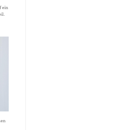
f ein
il.
men