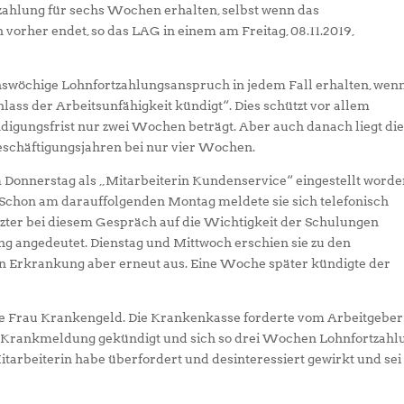
zahlung für sechs Wochen erhalten, selbst wenn das
vorher endet, so das LAG in einem am Freitag, 08.11.2019,
chswöchige Lohnfortzahlungsanspruch in jedem Fall erhalten, wen
lass der Arbeitsunfähigkeit kündigt“. Dies schützt vor allem
ndigungsfrist nur zwei Wochen beträgt. Aber auch danach liegt di
Beschäftigungsjahren bei nur vier Wochen.
m Donnerstag als „Mitarbeiterin Kundenservice“ eingestellt word
 Schon am darauffolgenden Montag meldete sie sich telefonisch
zter bei diesem Gespräch auf die Wichtigkeit der Schulungen
g angedeutet. Dienstag und Mittwoch erschien sie zu den
n Erkrankung aber erneut aus. Eine Woche später kündigte der
die Frau Krankengeld. Die Krankenkasse forderte vom Arbeitgeber
der Krankmeldung gekündigt und sich so drei Wochen Lohnfortzahl
itarbeiterin habe überfordert und desinteressiert gewirkt und sei