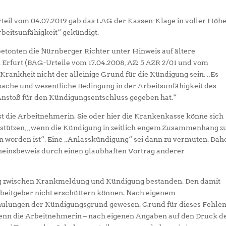
 Urteil vom 04.07.2019 gab das LAG der Kassen-Klage in voller Höh
rbeitsunfähigkeit“ gekündigt.
, betonten die Nürnberger Richter unter Hinweis auf ältere
 Erfurt (BAG-Urteile vom 17.04.2008, AZ: 5 AZR 2/01 und vom
 Krankheit nicht der alleinige Grund für die Kündigung sein. „Es
sache und wesentliche Bedingung in der Arbeitsunfähigkeit des
nstoß für den Kündigungsentschluss gegeben hat.“
st die Arbeitnehmerin. Sie oder hier die Krankenkasse könne sich
stützen, „wenn die Kündigung in zeitlich engem Zusammenhang z
n worden ist“. Eine „Anlasskündigung“ sei dann zu vermuten. Dah
cheinsbeweis durch einen glaubhaften Vortrag anderer
ng zwischen Krankmeldung und Kündigung bestanden. Den damit
eitgeber nicht erschüttern können. Nach eigenem
chulungen der Kündigungsgrund gewesen. Grund für dieses Fehlen
enn die Arbeitnehmerin – nach eigenen Angaben auf den Druck d