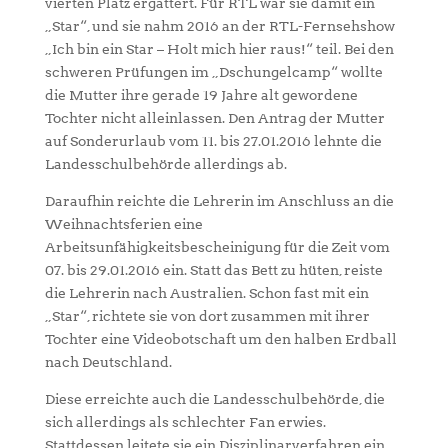
vierten Platz ergattert. Für RTL war sie damit ein
„Star“, und sie nahm 2016 an der RTL-Fernsehshow
„Ich bin ein Star – Holt mich hier raus!“ teil. Bei den
schweren Prüfungen im „Dschungelcamp“ wollte
die Mutter ihre gerade 19 Jahre alt gewordene
Tochter nicht alleinlassen. Den Antrag der Mutter
auf Sonderurlaub vom 11. bis 27.01.2016 lehnte die
Landesschulbehörde allerdings ab.
Daraufhin reichte die Lehrerin im Anschluss an die
Weihnachtsferien eine
Arbeitsunfähigkeitsbescheinigung für die Zeit vom
07. bis 29.01.2016 ein. Statt das Bett zu hüten, reiste
die Lehrerin nach Australien. Schon fast mit ein
„Star“, richtete sie von dort zusammen mit ihrer
Tochter eine Videobotschaft um den halben Erdball
nach Deutschland.
Diese erreichte auch die Landesschulbehörde, die
sich allerdings als schlechter Fan erwies.
Stattdessen leitete sie ein Disziplinarverfahren ein.