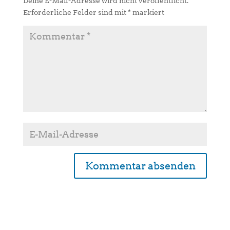
Deine E-Mail-Adresse wird nicht veröffentlicht.
Erforderliche Felder sind mit
*
markiert
A
l
t
e