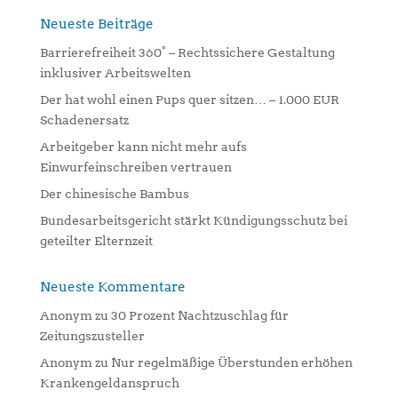
r
n
Neueste Beiträge
a
Barrierefreiheit 360° – Rechtssichere Gestaltung
t
inklusiver Arbeitswelten
i
Der hat wohl einen Pups quer sitzen… – 1.000 EUR
v
Schadenersatz
e
:
Arbeitgeber kann nicht mehr aufs
Einwurfeinschreiben vertrauen
Der chinesische Bambus
Bundesarbeitsgericht stärkt Kündigungsschutz bei
geteilter Elternzeit
Neueste Kommentare
Anonym
zu
30 Prozent Nachtzuschlag für
Zeitungszusteller
Anonym
zu
Nur regelmäßige Überstunden erhöhen
Krankengeldanspruch