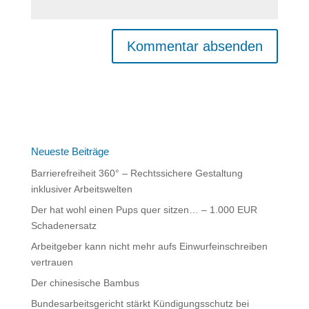
A
l
t
e
r
n
Neueste Beiträge
a
Barrierefreiheit 360° – Rechtssichere Gestaltung
t
inklusiver Arbeitswelten
i
Der hat wohl einen Pups quer sitzen… – 1.000 EUR
v
Schadenersatz
e
:
Arbeitgeber kann nicht mehr aufs Einwurfeinschreiben
vertrauen
Der chinesische Bambus
Bundesarbeitsgericht stärkt Kündigungsschutz bei