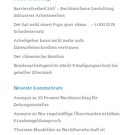
a
Barrierefreiheit 360° – Rechtssichere Gestaltung
t
inklusiver Arbeitswelten
i
Der hat wohl einen Pups quer sitzen… – 1.000 EUR
v
Schadenersatz
e
:
Arbeitgeber kann nicht mehr aufs
Einwurfeinschreiben vertrauen
Der chinesische Bambus
Bundesarbeitsgericht stärkt Kündigungsschutz bei
geteilter Elternzeit
Neueste Kommentare
Anonym
zu
30 Prozent Nachtzuschlag für
Zeitungszusteller
Anonym
zu
Nur regelmäßige Überstunden erhöhen
Krankengeldanspruch
Thorsten Blaufelder
zu
Nachtbereitschaft ist